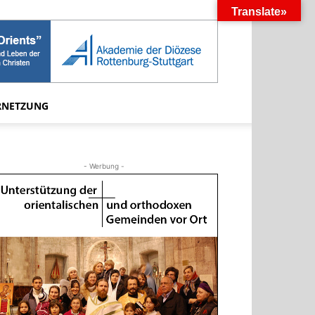
Translate»
RNETZUNG
- Werbung -