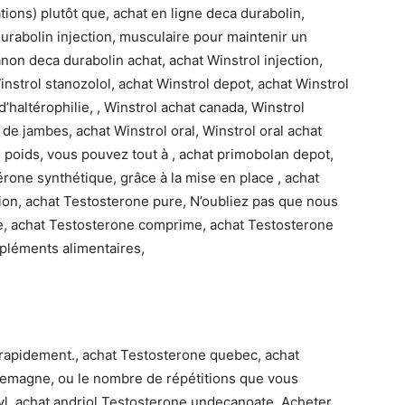
tions) plutôt que, achat en ligne deca durabolin,
urabolin injection, musculaire pour maintenir un
non deca durabolin achat, achat Winstrol injection,
Winstrol stanozolol, achat Winstrol depot, achat Winstrol
 d’haltérophilie, , Winstrol achat canada, Winstrol
 de jambes, achat Winstrol oral, Winstrol oral achat
 poids, vous pouvez tout à , achat primobolan depot,
érone synthétique, grâce à la mise en place , achat
on, achat Testosterone pure, N’oubliez pas que nous
, achat Testosterone comprime, achat Testosterone
léments alimentaires,
 rapidement., achat Testosterone quebec, achat
lemagne, ou le nombre de répétitions que vous
yl, achat andriol Testosterone undecanoate, Acheter