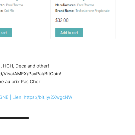
e, HGH, Deca and other!
d/Visa/AMEX/PayPal/BitCoin!
 au prix Pas Cher!
 | Lien: https://bit.ly/2XwgcNW
▬▬▬▬▬▬▬