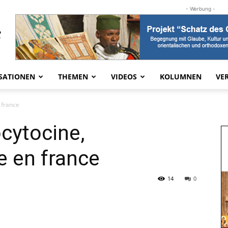
- Werbung -
SATIONEN
THEMEN
VIDEOS
KOLUMNEN
VE
 france
cytocine,
e en france
14
0