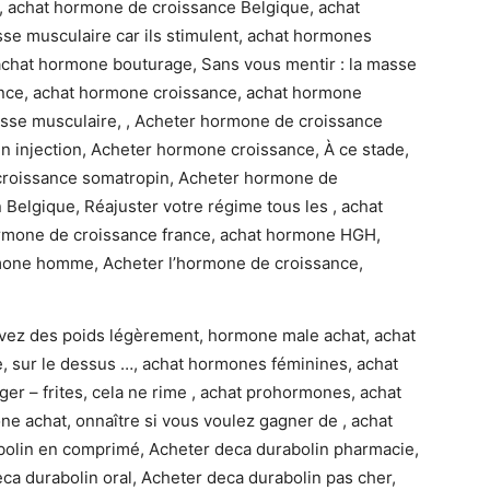
 achat hormone de croissance Belgique, achat
se musculaire car ils stimulent, achat hormones
achat hormone bouturage, Sans vous mentir : la masse
ance, achat hormone croissance, achat hormone
asse musculaire, , Acheter hormone de croissance
 injection, Acheter hormone croissance, À ce stade,
croissance somatropin, Acheter hormone de
Belgique, Réajuster votre régime tous les , achat
ormone de croissance france, achat hormone HGH,
ormone homme, Acheter l’hormone de croissance,
evez des poids légèrement, hormone male achat, achat
 sur le dessus …, achat hormones féminines, achat
 – frites, cela ne rime , achat prohormones, achat
 achat, onnaître si vous voulez gagner de , achat
bolin en comprimé, Acheter deca durabolin pharmacie,
eca durabolin oral, Acheter deca durabolin pas cher,