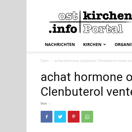
ostkirchen.info
NACHRICHTEN
KIRCHEN
ORGANI
Start
achat hormone ocytocine, Clenbuterol vente en
achat hormone o
Clenbuterol vent
Von
-