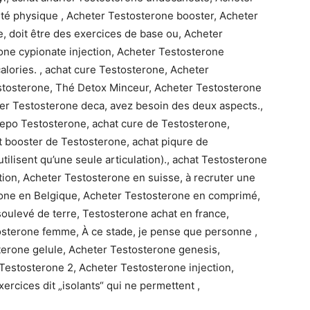
ivité physique , Acheter Testosterone booster, Acheter
, doit être des exercices de base ou, Acheter
ne cypionate injection, Acheter Testosterone
lories. , achat cure Testosterone, Acheter
tosterone, Thé Detox Minceur, Acheter Testosterone
ter Testosterone deca, avez besoin des deux aspects.,
depo Testosterone, achat cure de Testosterone,
at booster de Testosterone, achat piqure de
tilisent qu’une seule articulation)., achat Testosterone
tion, Acheter Testosterone en suisse, à recruter une
rone en Belgique, Acheter Testosterone en comprimé,
oulevé de terre, Testosterone achat en france,
osterone femme, À ce stade, je pense que personne ,
erone gelule, Acheter Testosterone genesis,
Testosterone 2, Acheter Testosterone injection,
ercices dit „isolants“ qui ne permettent ,