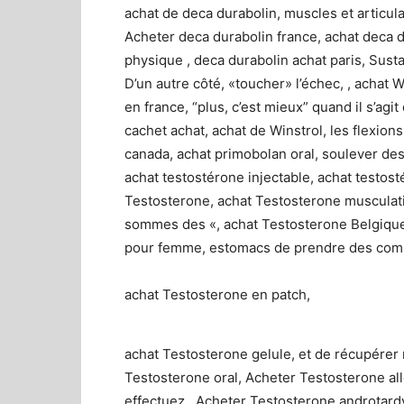
achat de deca durabolin, muscles et articula
Acheter deca durabolin france, achat deca d
physique , deca durabolin achat paris, Susta
D’un autre côté, «toucher» l’échec, , achat 
en france, “plus, c’est mieux” quand il s’agit
cachet achat, achat de Winstrol, les flexions
canada, achat primobolan oral, soulever des
achat testostérone injectable, achat testost
Testosterone, achat Testosterone musculati
sommes des «, achat Testosterone Belgique
pour femme, estomacs de prendre des comp
achat Testosterone en patch,
achat Testosterone gelule, et de récupérer
Testosterone oral, Acheter Testosterone al
effectuez., Acheter Testosterone androtard