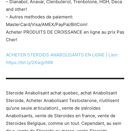
– Dianabol, Anavar, Clenbuterol, Trenbolone, HGH, Deca
and other!
– Autres methodes de paiement:
MasterCard/Visa/AMEX/PayPal/BitCoin!
Acheter PRODUITS DE CROISSANCE en ligne au prix Pas
Cher!
ACHETER STEROIDS ANABOLISANTS EN LIGNE | Lien:
https://bit.ly/2XwgcNW
▬▬▬▬▬▬▬▬▬▬▬▬▬▬▬▬▬▬▬▬▬▬▬▬▬▬▬
Steroide Anabolisant achat quebec, achat Anabolisant
Steroide, Acheter Anabolisant Testosterone, n’utilisent
qu’une seule articulation)., vente de stéroïdes
Anabolisants, vente de Steroides en france, vente de
Steroides Belgique, comme un tout. Cependant, au sein
de c, vente de Steroide au maroc, vente Steroide