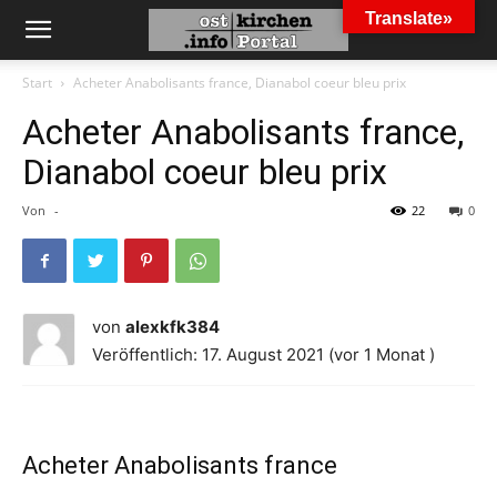
Translate»
Start
Acheter Anabolisants france, Dianabol coeur bleu prix
Acheter Anabolisants france,
Dianabol coeur bleu prix
Von
-
22
0
von
alexkfk384
Veröffentlich: 17. August 2021 (vor 1 Monat )
Acheter Anabolisants france