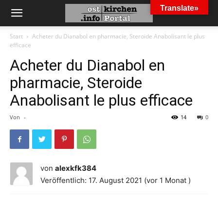
Translate»
Start
Acheter du Dianabol en pharmacie, Steroide Anabolisant le plus
efficace
Acheter du Dianabol en
pharmacie, Steroide
Anabolisant le plus efficace
Von
-
14
0
von
alexkfk384
Veröffentlich: 17. August 2021 (vor 1 Monat )