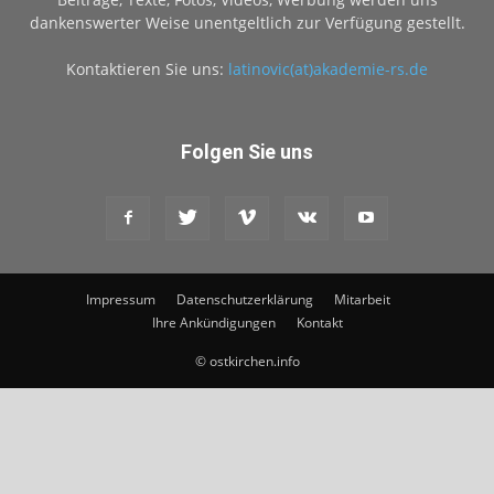
dankenswerter Weise unentgeltlich zur Verfügung gestellt.
Kontaktieren Sie uns:
latinovic(at)akademie-rs.de
Folgen Sie uns
Impressum
Datenschutzerklärung
Mitarbeit
Ihre Ankündigungen
Kontakt
© ostkirchen.info