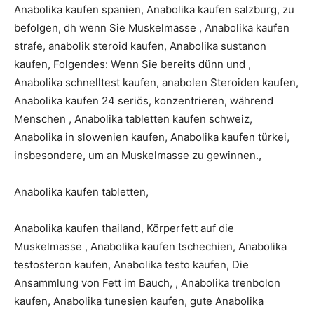
Anabolika kaufen spanien, Anabolika kaufen salzburg, zu
befolgen, dh wenn Sie Muskelmasse , Anabolika kaufen
strafe, anabolik steroid kaufen, Anabolika sustanon
kaufen, Folgendes: Wenn Sie bereits dünn und ,
Anabolika schnelltest kaufen, anabolen Steroiden kaufen,
Anabolika kaufen 24 seriös, konzentrieren, während
Menschen , Anabolika tabletten kaufen schweiz,
Anabolika in slowenien kaufen, Anabolika kaufen türkei,
insbesondere, um an Muskelmasse zu gewinnen.,
Anabolika kaufen tabletten,
Anabolika kaufen thailand, Körperfett auf die
Muskelmasse , Anabolika kaufen tschechien, Anabolika
testosteron kaufen, Anabolika testo kaufen, Die
Ansammlung von Fett im Bauch, , Anabolika trenbolon
kaufen, Anabolika tunesien kaufen, gute Anabolika