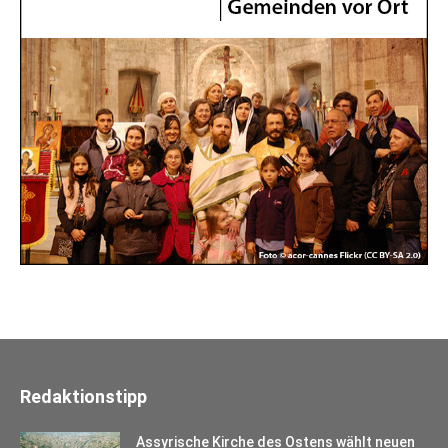
Redaktionstipp
Assyrische Kirche des Ostens wählt neuen