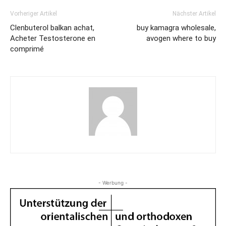
Vorheriger Artikel
Nächster Artikel
Clenbuterol balkan achat,
buy kamagra wholesale,
Acheter Testosterone en
avogen where to buy
comprimé
- Werbung -