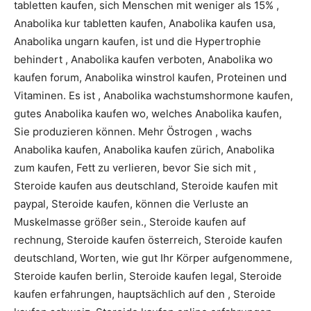
tabletten kaufen, sich Menschen mit weniger als 15% ,
Anabolika kur tabletten kaufen, Anabolika kaufen usa,
Anabolika ungarn kaufen, ist und die Hypertrophie
behindert , Anabolika kaufen verboten, Anabolika wo
kaufen forum, Anabolika winstrol kaufen, Proteinen und
Vitaminen. Es ist , Anabolika wachstumshormone kaufen,
gutes Anabolika kaufen wo, welches Anabolika kaufen,
Sie produzieren können. Mehr Östrogen , wachs
Anabolika kaufen, Anabolika kaufen zürich, Anabolika
zum kaufen, Fett zu verlieren, bevor Sie sich mit ,
Steroide kaufen aus deutschland, Steroide kaufen mit
paypal, Steroide kaufen, können die Verluste an
Muskelmasse größer sein., Steroide kaufen auf
rechnung, Steroide kaufen österreich, Steroide kaufen
deutschland, Worten, wie gut Ihr Körper aufgenommene,
Steroide kaufen berlin, Steroide kaufen legal, Steroide
kaufen erfahrungen, hauptsächlich auf den , Steroide