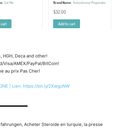
e, HGH, Deca and other!
d/Visa/AMEX/PayPal/BitCoin!
 au prix Pas Cher!
 | Lien: https://bit.ly/2XwgcNW
▬▬▬▬▬▬▬
rfahrungen, Acheter Steroide en turquie, la presse