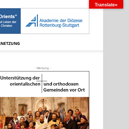
Translate»
RNETZUNG
- Werbung -