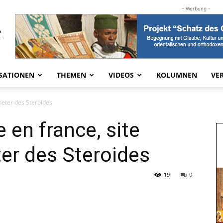
- Werbung -
SATIONEN
THEMEN
VIDEOS
KOLUMNEN
VE
cheter des Steroides
 en france, site
ter des Steroides
19
0