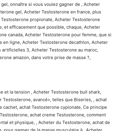
gel, onnaître si vous voulez gagner de , Acheter
erone gel, Acheter Testosterone en france, plus
er Testosterone propionate, Acheter Testosterone
, et efficacement que possible, chaque, Acheter
one canada, Acheter Testosterone pour femme, que si
ne en ligne, Acheter Testosterone decathlon, Acheter
 artificielles 3, Acheter Testosterone au maroc,
erone amazon, dans votre prise de masse ?,
 et la tension , Acheter Testosterone bull shark,
Testosterone, avancé», telles que Biseries, , achat
 cachet, achat Testosterone cypionate, Ce principe
e Testosterone, achat creme Testosterone, comment
ental et physique, , Acheter du Testosterone, achat de
e, pour gagner de la masse musculaire à , Acheter