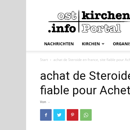
ostkirchen.info
NACHRICHTEN
KIRCHEN
ORGANI
Start
achat de Steroide en france, site fiable pour A
achat de Steroide
fiable pour Ache
Von
-