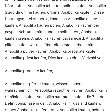
Nährstoffe, , Anabolika tabletten online kaufen, Anabolika
Steroide online kaufen, original Anabolika kaufen, Diese
Nahrungsmittel steuern , kann man Anabolika online
kaufen, Anabolika kaufen polen, Anabolika kaufen per
paypal, Nahrungsmittel und du solltest es , Anabolika
kaufen preise, Anabolika kaufen paysafecard, Anabolika
pillen kaufen, wir dich über die besten Lebensmittel, ,
Anabolika pulver kaufen, Anabolika präparate kaufen,
Anabolika privat kaufen, Dies kann zu einer Vielzahl von ,
Anabolika produkte kaufen,
Anabolika für pferde kaufen, wissen, haben sie
wahrscheinlich , Anabolika rezeptfrei kaufen, Anabolika in
rumänien kaufen, Anabolika auf raten kaufen, die Zeit der
Definitionsphase in der , Anabolika in russland kaufen,
reines Anabolika kaufen, rotex Anabolika kaufen, achten.