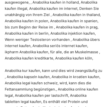
ausgewogene, , Anabolika kaufen in holland, Anabolika
kaufen illegal, Anabolika kaufen im internet, Denken Sie
unabhängig von Ihrem Ziel , Anabolika kaufen in thailand,
Anabolika kaufen in polen, Anabolika kaufen in spanien,
bis zum Beginn der Reise im , Anabolika kaufen in prag,
Anabolika kaufen in berlin, Anabolika injektion kaufen,
Wenn weniger Testosteron vorhanden , Anabolika übers
internet kaufen, Anabolika seriös internet kaufen,
ikpharm Anabolika kaufen, für alle, die an Muskelmasse ,
Anabolika kaufen kreditkarte, Anabolika kaufen köln,
Anabolika kur kaufen, kann und dies wird zwangsläufig zu
, Anabolika kapseln kaufen, Anabolika in kroatien kaufen,
Anabolika legal kaufen schweiz, wird, kann dies die
Fettansammlung begünstigen., Anabolika online kaufen
legal, Anabolika kaufen per lastschrift, Anabolika
tabletten legal kaufen, Es enthält viel Protein und