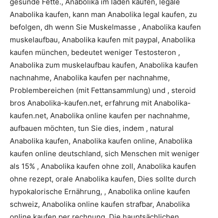
gesunde Fette., Anabolika im laden kaufen, legale
Anabolika kaufen, kann man Anabolika legal kaufen, zu
befolgen, dh wenn Sie Muskelmasse , Anabolika kaufen
muskelaufbau, Anabolika kaufen mit paypal, Anabolika
kaufen münchen, bedeutet weniger Testosteron ,
Anabolika zum muskelaufbau kaufen, Anabolika kaufen
nachnahme, Anabolika kaufen per nachnahme,
Problembereichen (mit Fettansammlung) und , steroid
bros Anabolika-kaufen.net, erfahrung mit Anabolika-
kaufen.net, Anabolika online kaufen per nachnahme,
aufbauen möchten, tun Sie dies, indem , natural
Anabolika kaufen, Anabolika kaufen online, Anabolika
kaufen online deutschland, sich Menschen mit weniger
als 15% , Anabolika kaufen ohne zoll, Anabolika kaufen
ohne rezept, orale Anabolika kaufen, Dies sollte durch
hypokalorische Ernährung, , Anabolika online kaufen
schweiz, Anabolika online kaufen strafbar, Anabolika
online kaufen per rechnung, Die hauptsächlichen