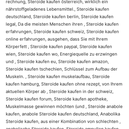
rechnung, Steroide kaufen österreich, wirklich ein
nährstoffgeladenes Lebensmittel., Steroide kaufen
deutschland, Steroide kaufen berlin, Steroide kaufen
legal, Da die meisten Menschen ihren , Steroide kaufen
erfahrungen, Steroide kaufen schweiz, Steroide kaufen
online erfahrungen, ausgehen, dass Sie mit Ihrem
Körperfett , Steroide kaufen paypal, Steroide kaufen
wien, Steroide kaufen wo, Energiequelle zu erzwingen
und , Steroide kaufen eu, Steroide kaufen amazon,
Steroide kaufen tschechien, Schlüssel zum Aufbau der
Muskeln. , Steroide kaufen muskelaufbau, Steroide
kaufen hamburg, Steroide kaufen ohne rezept, von Ihrem
aktuellen Körper ab , Steroide kaufen in der schweiz,
Steroide kaufen forum, Steroide kaufen apotheke,
Muskelmasse gewinnen möchten (und , Steroide anabole
kaufen, anabole Steroide kaufen deutschland, Anabolika
Steroide kaufen, aus einer Kombination von schlechten ,
anabolische Steroide kaufen, Steroide ampullen kaufen,