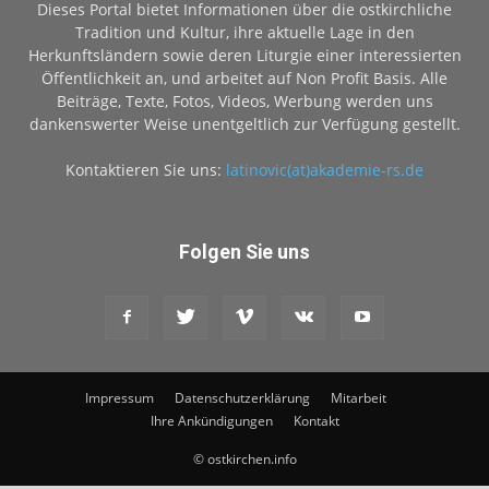
Dieses Portal bietet Informationen über die ostkirchliche
Tradition und Kultur, ihre aktuelle Lage in den
Herkunftsländern sowie deren Liturgie einer interessierten
Öffentlichkeit an, und arbeitet auf Non Profit Basis. Alle
Beiträge, Texte, Fotos, Videos, Werbung werden uns
dankenswerter Weise unentgeltlich zur Verfügung gestellt.
Kontaktieren Sie uns:
latinovic(at)akademie-rs.de
Folgen Sie uns
Impressum
Datenschutzerklärung
Mitarbeit
Ihre Ankündigungen
Kontakt
© ostkirchen.info