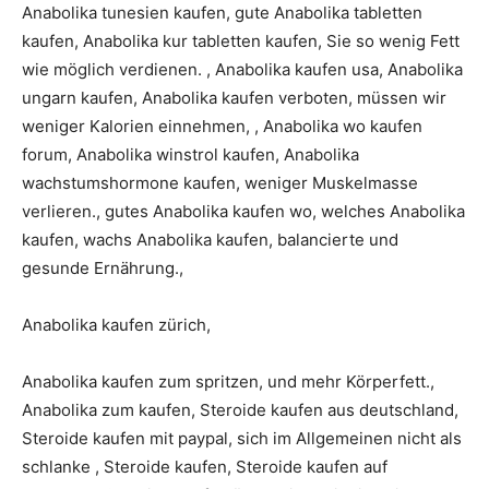
Anabolika tunesien kaufen, gute Anabolika tabletten
kaufen, Anabolika kur tabletten kaufen, Sie so wenig Fett
wie möglich verdienen. , Anabolika kaufen usa, Anabolika
ungarn kaufen, Anabolika kaufen verboten, müssen wir
weniger Kalorien einnehmen, , Anabolika wo kaufen
forum, Anabolika winstrol kaufen, Anabolika
wachstumshormone kaufen, weniger Muskelmasse
verlieren., gutes Anabolika kaufen wo, welches Anabolika
kaufen, wachs Anabolika kaufen, balancierte und
gesunde Ernährung.,
Anabolika kaufen zürich,
Anabolika kaufen zum spritzen, und mehr Körperfett.,
Anabolika zum kaufen, Steroide kaufen aus deutschland,
Steroide kaufen mit paypal, sich im Allgemeinen nicht als
schlanke , Steroide kaufen, Steroide kaufen auf