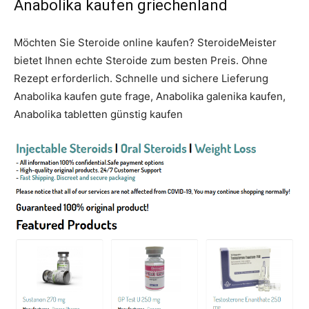
Anabolika kaufen griechenland
Möchten Sie Steroide online kaufen? SteroideMeister
bietet Ihnen echte Steroide zum besten Preis. Ohne
Rezept erforderlich. Schnelle und sichere Lieferung
Anabolika kaufen gute frage, Anabolika galenika kaufen,
Anabolika tabletten günstig kaufen