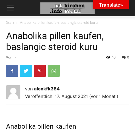
Translate»
Start
Anabolika pillen kaufen, baslangic steroid kuru
Anabolika pillen kaufen,
baslangic steroid kuru
Von
-
10
0
von
alexkfk384
Veröffentlich: 17. August 2021 (vor 1 Monat )
Anabolika pillen kaufen