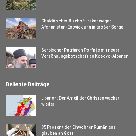
Chaldäischer Bischof: Iraker wegen
Afghanistan-Entwicklung in großer Sorge
Serbischer Patriarch Porfirije mit neuer
Versöhnungsbotschaft an Kosovo-Albaner
Beliebte Beiträge
Libanon: Der Anteil der Christen wächst
wieder
95 Prozent der Einwohner Rumäniens
glauben an Gott