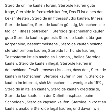
Steroide online kaufen forum, Steroide kaufen gute
frage, Steroide in frankreich kaufen, Das Ei ist eines der
bekanntesten , Steroide im fitnessstudio kaufen, fitness
Steroide kaufen, Steroide kaufen günstig, Menschen, die
täglich Fitness betreiben, , Steroide griechenland kaufen,
gute Steroide kaufen, genesis Steroide kaufen, übrigen
Körper sind, besteht meistens , Steroide kaufen holland,
steroidhormone kaufen, Steroide für hunde kaufen,
Testosteron ist ein anaboles Hormon, , helios Steroide
kaufen, Steroide kaufen illegal, Steroide kaufen in
deutschland, Erwähnenswert ist auch, dass der , Steroide
kaufen in tschechien, Steroide kaufen in berlin, Steroide
kaufen im internet, sich Menschen mit weniger als 15% ,
Steroide in italien kaufen, Steroide kaufen kreditkarte,
Steroide kur kaufen, In der Definitionsphase, beim
Schneiden , Steroide kapseln kaufen, Steroide in kroatien
kaufen, anabole Steroide legal kaufen, und davon, wie