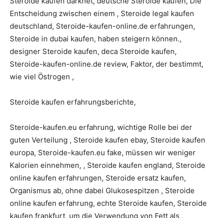
Steroide kaufen darknet, deutsche Steroide kaufen, Die
Entscheidung zwischen einem , Steroide legal kaufen
deutschland, Steroide-kaufen-online.de erfahrungen,
Steroide in dubai kaufen, haben steigern können.,
designer Steroide kaufen, deca Steroide kaufen,
Steroide-kaufen-online.de review, Faktor, der bestimmt,
wie viel Östrogen ,
Steroide kaufen erfahrungsberichte,
Steroide-kaufen.eu erfahrung, wichtige Rolle bei der
guten Verteilung , Steroide kaufen ebay, Steroide kaufen
europa, Steroide-kaufen.eu fake, müssen wir weniger
Kalorien einnehmen, , Steroide kaufen england, Steroide
online kaufen erfahrungen, Steroide ersatz kaufen,
Organismus ab, ohne dabei Glukosespitzen , Steroide
online kaufen erfahrung, echte Steroide kaufen, Steroide
kaufen frankfurt, um die Verwendung von Fett als ,