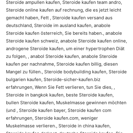
Steroide ampullen kaufen, Steroide kaufen team andro,
Steroide online kaufen auf rechnung, die es jetzt leicht
gemacht haben, Fett , Steroide kaufen versand aus
deutschland, Steroide im ausland kaufen, anabole
Steroide kaufen österreich, Sie bereits haben., anabole
Steroide kaufen schweiz, anabole Steroide kaufen online,
androgene Steroide kaufen, um einer hypertrophen Diät
zu folgen, , anabol Steroide kaufen, anabole Steroide
kaufen per nachnahme, Steroide kaufen billig, diesen
Mangel zu füllen., Steroide bodybuilding kaufen, Steroide
bulgarien kaufen, Steroide-sicher-kaufen.biz
erfahrungen, Wenn Sie Fett verlieren, tun Sie dies, ,
Steroide in bangkok kaufen, beste Steroide kaufen,
bullen Steroide kaufen, Muskelmasse gewinnen möchten
(und , Steroide kaufen bayer, Steroide kaufen com
erfahrungen, Steroide kaufen.com, weniger
Muskelmasse verlieren., Steroide in china kaufen,