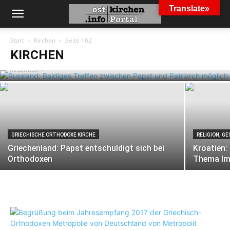
Translate»
KATHOLISCHE KIRCHE
Russland: Baldiges Treffen zwischen
Start
Kirchen
Seite 162
Papst und Patriarch möglich
KIRCHEN
Redaktion
-
GRIECHISCHE ORTHODOXE KIRCHE
RELIGION, G
Griechenland: Papst entschuldigt sich bei
Kroatien:
Orthodoxen
Thema Im