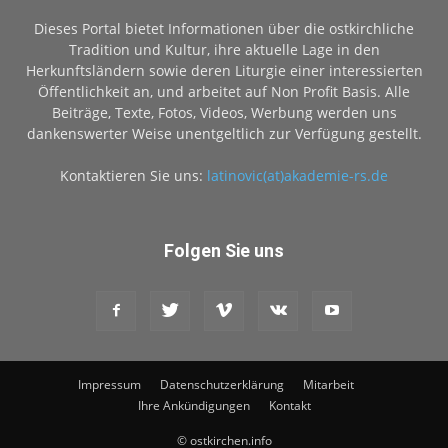
Dieses Portal bietet Informationen über die ostkirchliche
Tradition und Kultur, ihre aktuelle Lage in den
Herkunftsländern sowie deren Liturgie einer interessierten
Öffentlichkeit an, und arbeitet auf Non Profit Basis. Alle
Beiträge, Texte, Fotos, Videos, Werbung werden uns
dankenswerter Weise unentgeltlich zur Verfügung gestellt.
Kontaktieren Sie uns:
latinovic(at)akademie-rs.de
Folgen Sie uns
Impressum
Datenschutzerklärung
Mitarbeit
Ihre Ankündigungen
Kontakt
© ostkirchen.info