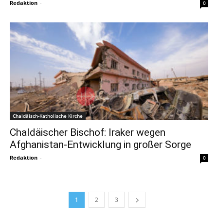
Redaktion
-
0
Chaldäisch-Katholische Kirche
Chaldäischer Bischof: Iraker wegen
Afghanistan-Entwicklung in großer Sorge
Redaktion
-
0
1
2
3