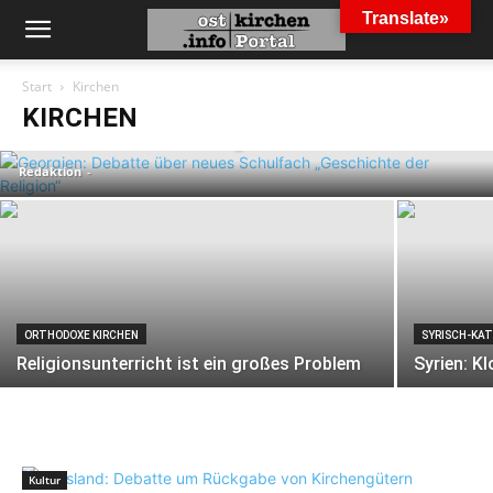
Translate»
GEORGISCHE ORTHODOXE KIRCHE
Start
Kirchen
Georgien: Debatte über neues Schulfach
KIRCHEN
„Geschichte der Religion“
Redaktion
-
ORTHODOXE KIRCHEN
SYRISCH-KAT
Religionsunterricht ist ein großes Problem
Syrien: K
Kultur