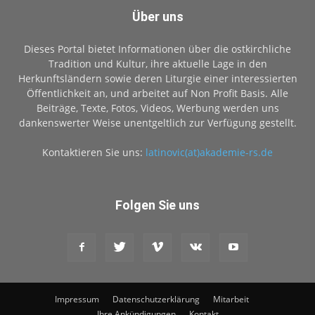
Über uns
Dieses Portal bietet Informationen über die ostkirchliche
Tradition und Kultur, ihre aktuelle Lage in den
Herkunftsländern sowie deren Liturgie einer interessierten
Öffentlichkeit an, und arbeitet auf Non Profit Basis. Alle
Beiträge, Texte, Fotos, Videos, Werbung werden uns
dankenswerter Weise unentgeltlich zur Verfügung gestellt.
Kontaktieren Sie uns:
latinovic(at)akademie-rs.de
Folgen Sie uns
Impressum
Datenschutzerklärung
Mitarbeit
Ihre Ankündigungen
Kontakt