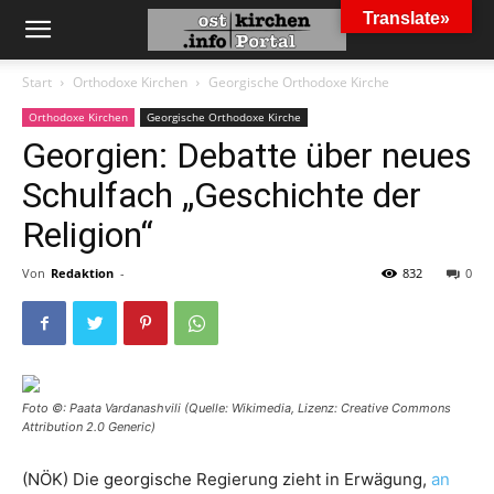
Translate»
Start
Orthodoxe Kirchen
Georgische Orthodoxe Kirche
Orthodoxe Kirchen
Georgische Orthodoxe Kirche
Georgien: Debatte über neues
Schulfach „Geschichte der
Religion“
Von
Redaktion
-
832
0
Foto ©: Paata Vardanashvili (Quelle: Wikimedia, Lizenz: Creative Commons
Attribution 2.0 Generic)
(NÖK) Die georgische Regierung zieht in Erwägung,
an