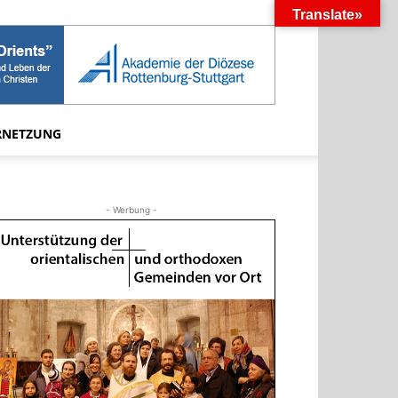
Translate»
RNETZUNG
- Werbung -