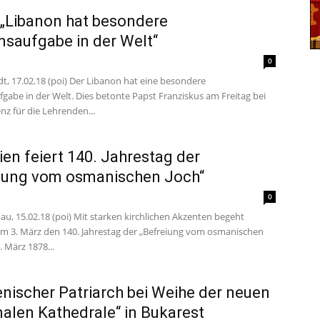
 „Libanon hat besondere
nsaufgabe in der Welt“
0
t, 17.02.18 (poi) Der Libanon hat eine besondere
gabe in der Welt. Dies betonte Papst Franziskus am Freitag bei
nz für die Lehrenden...
ien feiert 140. Jahrestag der
iung vom osmanischen Joch“
0
u, 15.02.18 (poi) Mit starken kirchlichen Akzenten begeht
am 3. März den 140. Jahrestag der „Befreiung vom osmanischen
. März 1878...
ischer Patriarch bei Weihe der neuen
nalen Kathedrale“ in Bukarest