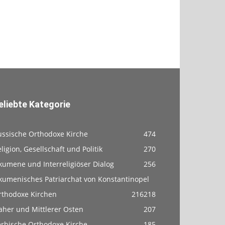
eliebte Kategorie
ussische Orthodoxe Kirche
474
ligion, Gesellschaft und Politik
270
kumene und Interreligiöser Dialog
256
kumenisches Patriarchat von Konstantinopel
rthodoxe Kirchen
216
218
aher und Mittlerer Osten
207
erbische Orthodoxe Kirche
185