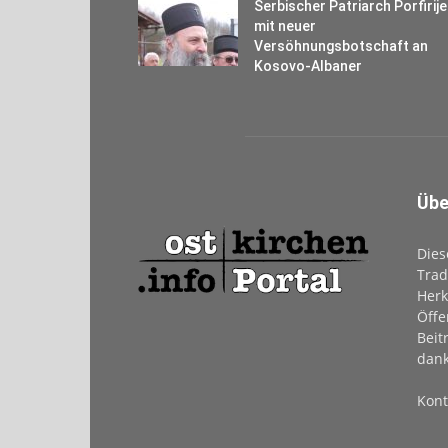
Serbischer Patriarch Porfirije
mit neuer
Versöhnungsbotschaft an
Kosovo-Albaner
Übe
Dies
Trad
Herk
Öffe
Beit
dank
Kont