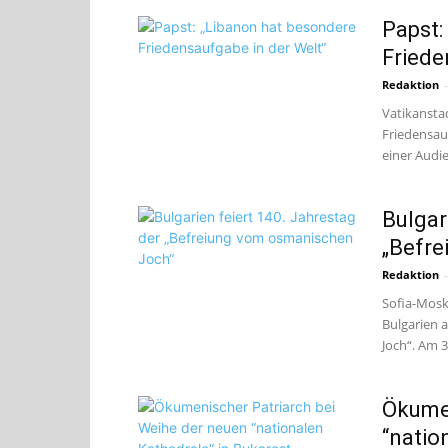
Papst:
Friede
Redaktion
-
Vatikanstad
Friedensauf
einer Audie
Bulgar
„Befre
Redaktion
-
Sofia-Moska
Bulgarien 
Joch“. Am 3
Ökumen
“natio