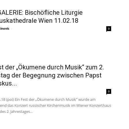
LERIE: Bischöfliche Liturgie
uskathedrale Wien 11.02.18
inovic
-
0
st der „Ökumene durch Musik“ zum 2.
stag der Begegnung zwischen Papst
skus...
0
2.18 (poi) Ein Fest der „Ökumene durch Musik“ wurde am
nd das Konzert russischer Kirchenmusik im Wiener Konzerthaus
des 2. Jahrestages...