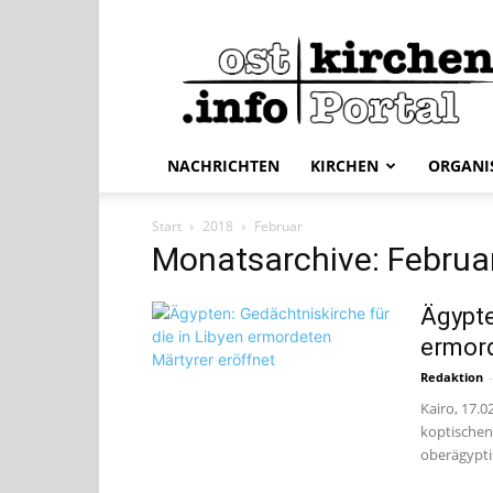
ostkirchen.info
NACHRICHTEN
KIRCHEN
ORGANI
Start
2018
Februar
Monatsarchive: Februa
Ägypte
ermord
Redaktion
-
Kairo, 17.0
koptischen
oberägyptis