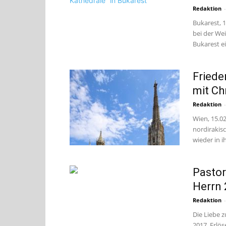
Redaktion
-
Bukarest, 
bei der We
Bukarest ei
Friede
mit Ch
Redaktion
-
Wien, 15.02
nordirakis
wieder in i
Pastor
Herrn 
Redaktion
-
Die Liebe 
2017 Erlös