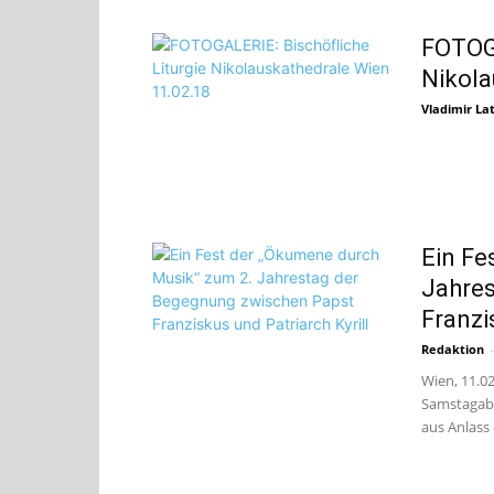
FOTOGA
Nikola
Vladimir Lat
Ein Fe
Jahre
Franzi
Redaktion
-
Wien, 11.0
Samstagabe
aus Anlass 