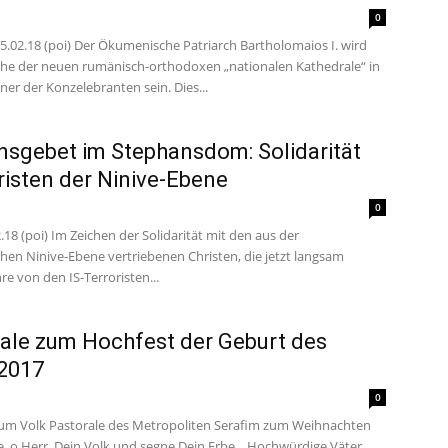
0
15.02.18 (poi) Der Ökumenische Patriarch Bartholomaios I. wird
ihe der neuen rumänisch-orthodoxen „nationalen Kathedrale“ in
ner der Konzelebranten sein. Dies...
nsgebet im Stephansdom: Solidarität
risten der Ninive-Ebene
0
.18 (poi) Im Zeichen der Solidarität mit den aus der
chen Ninive-Ebene vertriebenen Christen, die jetzt langsam
hre von den IS-Terroristen...
ale zum Hochfest der Geburt des
2017
0
zum Volk Pastorale des Metropoliten Serafim zum Weihnachten
e, o Herr, Dein Volk und segne Dein Erbe... Hochwürdige Väter