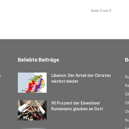
Seite 3 von 5
Beliebte Beiträge
B
s
Libanon: Der Anteil der Christen
R
wächst wieder
Re
Ö
Ö
95 Prozent der Einwohner
Rumäniens glauben an Gott
O
N
S