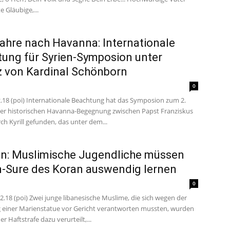
e Gläubige,...
ahre nach Havanna: Internationale
ung für Syrien-Symposion unter
z von Kardinal Schönborn
0
2.18 (poi) Internationale Beachtung hat das Symposion zum 2.
der historischen Havanna-Begegnung zwischen Papst Franziskus
ch Kyrill gefunden, das unter dem...
n: Muslimische Jugendliche müssen
-Sure des Koran auswendig lernen
0
02.18 (poi) Zwei junge libanesische Muslime, die sich wegen der
einer Marienstatue vor Gericht verantworten mussten, wurden
er Haftstrafe dazu verurteilt,...