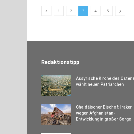
1
2
3
4
5
Redaktionstipp
Assyrische Kirche des Osten
wählt neuen Patriarchen
Chaldäischer Bischof: Iraker
wegen Afghanistan-
Entwicklung in großer Sorge