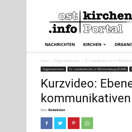
ostkirchen.info
NACHRICHTEN
KIRCHEN
ORGANI
Start
Organisationen
Ev. Landeskirche in Württe
Organisationen
Ev. Landeskirche in Württemberg (ELKW)
Kurzvideo: Eben
kommunikativen 
Von
Redaktion
-