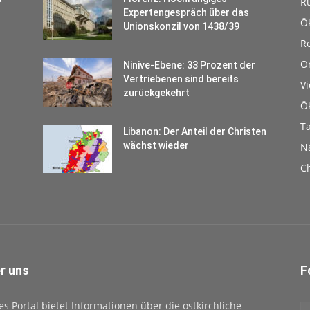
R
Expertengespräch über das
Ö
Unionskonzil von 1438/39
Re
O
Ninive-Ebene: 33 Prozent der
Vertriebenen sind bereits
V
zurückgekehrt
Ö
T
Libanon: Der Anteil der Christen
wächst wieder
N
Ch
r uns
F
es Portal bietet Informationen über die ostkirchliche