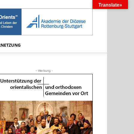
Translate»
RNETZUNG
- Werbung -