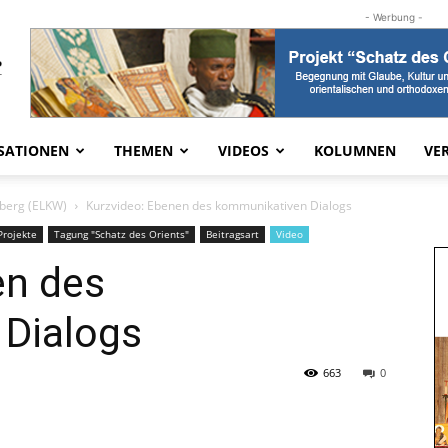
- Werbung -
SATIONEN
THEMEN
VIDEOS
KOLUMNEN
VE
mberg (ELKW)
Kurzvideo: Ebenen des kommunikativen Dialogs
Projekte
Tagung "Schatz des Orients"
Beitragsart
Video
en des
Dialogs
663
0