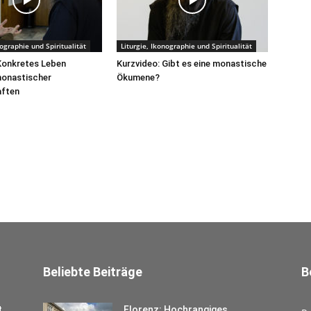
nographie und Spiritualität
Liturgie, Ikonographie und Spiritualität
Konkretes Leben
Kurzvideo: Gibt es eine monastische
onastischer
Ökumene?
ften
Beliebte Beiträge
B
t
Florenz: Hochrangiges