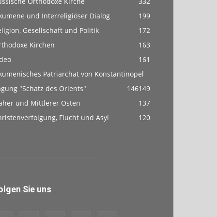
ussische Orthodoxe Kirche
332
kumene und Interreligiöser Dialog
199
ligion, Gesellschaft und Politik
172
rthodoxe Kirchen
163
ideo
161
kumenisches Patriarchat von Konstantinopel
agung "Schatz des Orients"
146
149
aher und Mittlerer Osten
137
ristenverfolgung, Flucht und Asyl
120
olgen Sie uns