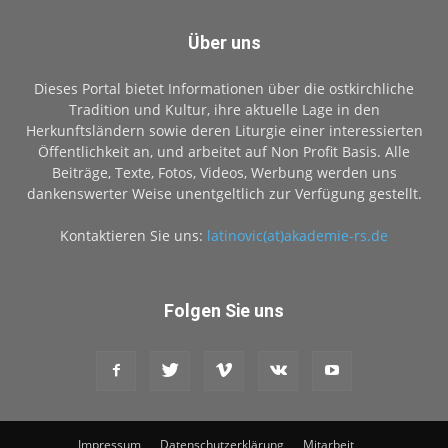
Über uns
Dieses Portal bietet Informationen über die ostkirchliche
Tradition und Kultur, ihre aktuelle Lage in den
Herkunftsländern sowie deren Liturgie einer interessierten
Öffentlichkeit an, und arbeitet auf Non Profit Basis. Alle
Beiträge, Texte, Fotos, Videos, Werbung werden uns
dankenswerter Weise unentgeltlich zur Verfügung gestellt.
Kontaktieren Sie uns:
latinovic(at)akademie-rs.de
Folgen Sie uns
Impressum
Datenschutzerklärung
Mitarbeit