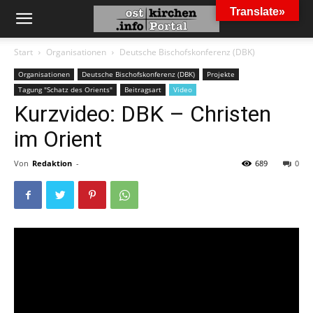
Translate»
Start
Organisationen
Deutsche Bischofskonferenz (DBK)
Organisationen
Deutsche Bischofskonferenz (DBK)
Projekte
Tagung "Schatz des Orients"
Beitragsart
Video
Kurzvideo: DBK – Christen
im Orient
Von
Redaktion
-
689
0