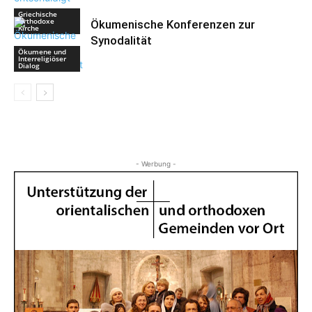
Griechische
Orthodoxe
Ökumenische Konferenzen zur
Kirche
Synodalität
Ökumene und
Interreligiöser
Dialog
- Werbung -