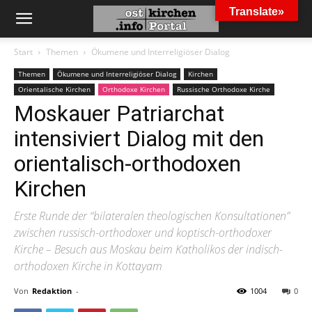
Translate»
Start
Themen
Ökumene und Interreligiöser Dialog
Themen
Ökumene und Interreligiöser Dialog
Kirchen
Orientalische Kirchen
Orthodoxe Kirchen
Russische Orthodoxe Kirche
Moskauer Patriarchat
intensiviert Dialog mit den
orientalisch-orthodoxen
Kirchen
Erste Runde der “bilateralen theologischen Konsultationen”
zwischen russisch-orthodoxer und koptisch-orthodoxer
Kirche – Besuch aus Moskau beim Katholikos der indisch-
orthodoxen Kirche in Kottayam
Von
Redaktion
-
1004
0