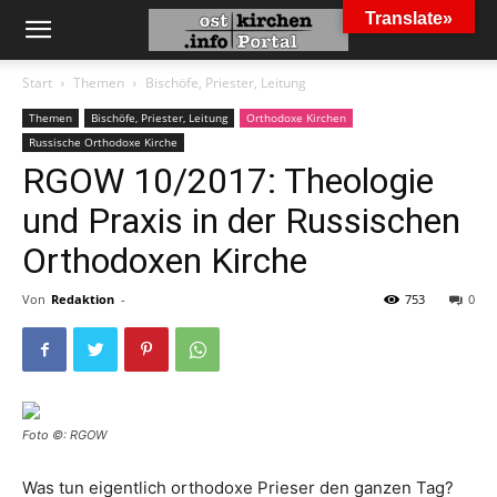
Translate»
Start
Themen
Bischöfe, Priester, Leitung
Themen
Bischöfe, Priester, Leitung
Orthodoxe Kirchen
Russische Orthodoxe Kirche
RGOW 10/2017: Theologie
und Praxis in der Russischen
Orthodoxen Kirche
Von
Redaktion
-
753
0
Foto ©: RGOW
Was tun eigentlich orthodoxe Prieser den ganzen Tag?