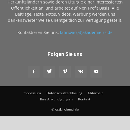
Herkunftsländern sowie deren Liturgie einer interessierten
Öffentlichkeit an, und arbeitet auf Non Profit Basis. Alle
Beiträge, Texte, Fotos, Videos, Werbung werden uns
dankenswerter Weise unentgeltlich zur Verfügung gestellt.
Kontaktieren Sie uns:
latinovic(at)akademie-rs.de
Folgen Sie uns
Impressum
Datenschutzerklärung
Mitarbeit
Ihre Ankündigungen
Kontakt
© ostkirchen.info