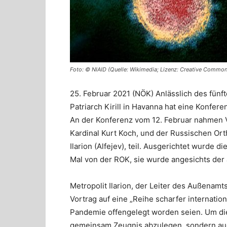
Foto: © NIAID (Quelle: Wikimedia; Lizenz: Creative Commons
25. Februar 2021 (NÖK) Anlässlich des fünf
Patriarch Kirill in Havanna hat eine Konfe
An der Konferenz vom 12. Februar nahmen V
Kardinal Kurt Koch, und der Russischen Or
Ilarion (Alfejev), teil. Ausgerichtet wurde 
Mal von der ROK, sie wurde angesichts der
Metropolit Ilarion, der Leiter des Außenam
Vortrag auf eine „Reihe scharfer internatio
Pandemie offengelegt worden seien. Um dies
gemeinsam Zeugnis abzulegen, sondern auc