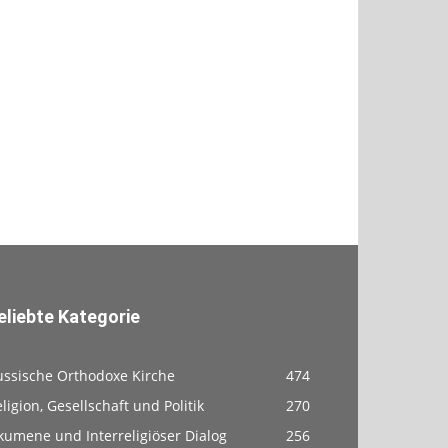
eliebte Kategorie
ussische Orthodoxe Kirche
474
ligion, Gesellschaft und Politik
270
kumene und Interreligiöser Dialog
256