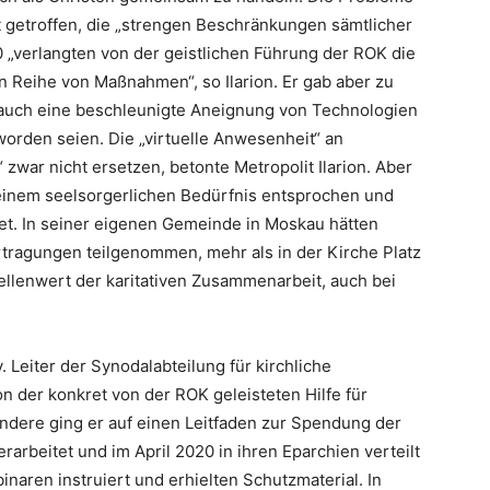
lt getroffen, die „strengen Beschränkungen sämtlicher
„verlangten von der geistlichen Führung der ROK die
 Reihe von Maßnahmen“, so Ilarion. Er gab aber zu
 auch eine beschleunigte Aneignung von Technologien
worden seien. Die „virtuelle Anwesenheit“ an
zwar nicht ersetzen, betonte Metropolit Ilarion. Aber
einem seelsorgerlichen Bedürfnis entsprochen und
net. In seiner eigenen Gemeinde in Moskau hätten
ragungen teilgenommen, mehr als in der Kirche Platz
tellenwert der karitativen Zusammenarbeit, auch bei
. Leiter der Synodalabteilung für kirchliche
on der konkret von der ROK geleisteten Hilfe für
dere ging er auf einen Leitfaden zur Spendung der
rarbeitet und im April 2020 in ihren Eparchien verteilt
naren instruiert und erhielten Schutzmaterial. In