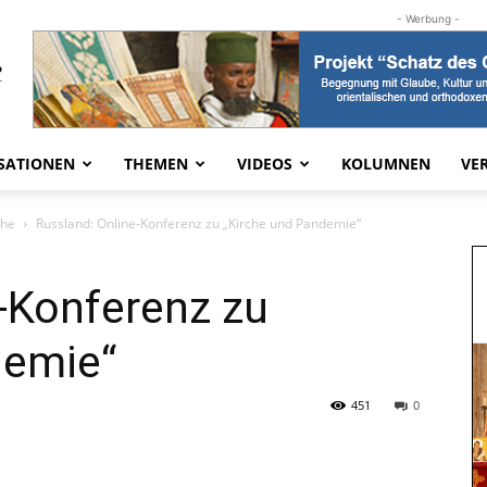
- Werbung -
SATIONEN
THEMEN
VIDEOS
KOLUMNEN
VE
che
Russland: Online-Konferenz zu „Kirche und Pandemie“
-Konferenz zu
demie“
451
0