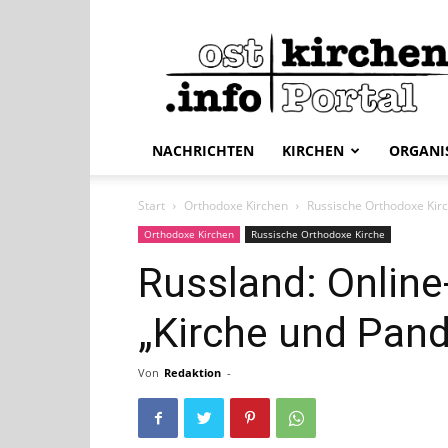
ostkirchen.info
NACHRICHTEN
KIRCHEN
ORGANI
Start
Orthodoxe Kirchen
Russische Orthodoxe Kir
Orthodoxe Kirchen
Russische Orthodoxe Kirche
Russland: Online
„Kirche und Pan
Von
Redaktion
-