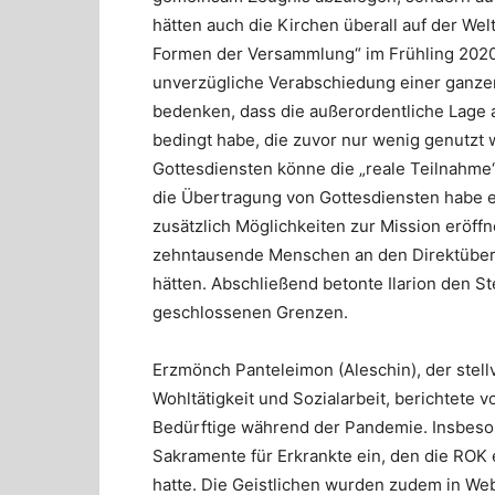
hätten auch die Kirchen überall auf der We
Formen der Versammlung“ im Frühling 2020 
unverzügliche Verabschiedung einer ganzen
bedenken, dass die außerordentliche Lage
bedingt habe, die zuvor nur wenig genutzt 
Gottesdiensten könne die „reale Teilnahme“ 
die Übertragung von Gottesdiensten habe 
zusätzlich Möglichkeiten zur Mission eröff
zehntausende Menschen an den Direktübert
hätten. Abschließend betonte Ilarion den S
geschlossenen Grenzen.
Erzmönch Panteleimon (Aleschin), der stellv
Wohltätigkeit und Sozialarbeit, berichtete v
Bedürftige während der Pandemie. Insbeson
Sakramente für Erkrankte ein, den die ROK e
hatte. Die Geistlichen wurden zudem in Webi