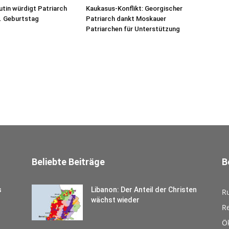
utin würdigt Patriarch
Kaukasus-Konflikt: Georgischer
5. Geburtstag
Patriarch dankt Moskauer
Patriarchen für Unterstützung
Beliebte Beiträge
B
s
Libanon: Der Anteil der Christen
R
wächst wieder
Re
Ö