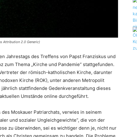
 Attribution 2.0 Generic)
ten Jahrestags des Treffens von Papst Franziskus und
renz zum Thema „Kirche und Pandemie“ stattgefunden.
ertreter der römisch-katholischen Kirche, darunter
thodoxen Kirche (ROK), unter anderen Metropolit
die jährlich stattfindende Gedenkveranstaltung dieses
 aktuellen Umstände online durchgeführt.
ts des Moskauer Patriarchats, verwies in seinem
naler und sozialer Ungleichgewichte“, die von der
e zu überwinden, sei es wichtiger denn je, nicht nur
h als Christen gemeinsam zu handeln. Die Probleme