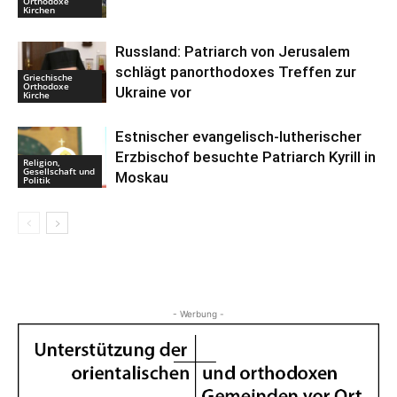
Orthodoxe
Kirchen
Russland: Patriarch von Jerusalem
schlägt panorthodoxes Treffen zur
Griechische
Orthodoxe
Ukraine vor
Kirche
Estnischer evangelisch-lutherischer
Erzbischof besuchte Patriarch Kyrill in
Religion,
Gesellschaft und
Moskau
Politik
- Werbung -