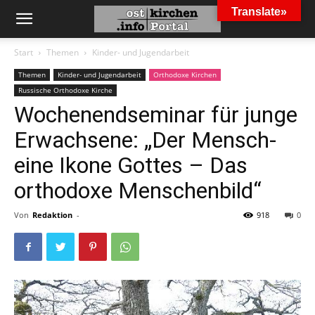
Translate»
Start
Themen
Kinder- und Jugendarbeit
Themen
Kinder- und Jugendarbeit
Orthodoxe Kirchen
Russische Orthodoxe Kirche
Wochenendseminar für junge
Erwachsene: „Der Mensch-
eine Ikone Gottes – Das
orthodoxe Menschenbild“
Von
Redaktion
-
918
0