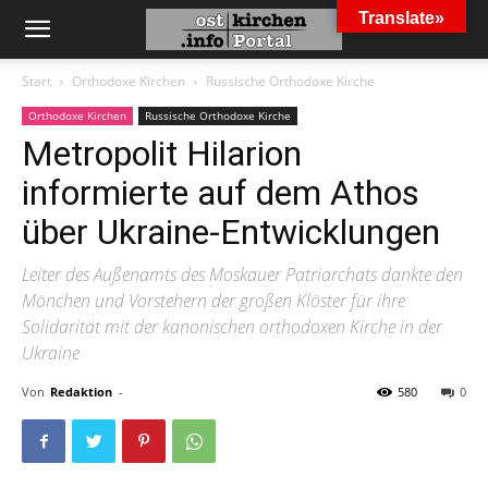
Translate»
Start
Orthodoxe Kirchen
Russische Orthodoxe Kirche
Orthodoxe Kirchen
Russische Orthodoxe Kirche
Metropolit Hilarion
informierte auf dem Athos
über Ukraine-Entwicklungen
Leiter des Außenamts des Moskauer Patriarchats dankte den
Mönchen und Vorstehern der großen Klöster für ihre
Solidarität mit der kanonischen orthodoxen Kirche in der
Ukraine
Von
Redaktion
-
580
0