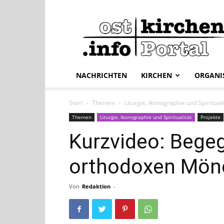
ostkirchen.info
NACHRICHTEN
KIRCHEN
ORGANI
Start
Themen
Liturgie, Ikonographie und Spirituali
Themen
Liturgie, Ikonographie und Spiritualität
Projekte
Kurzvideo: Bege
orthodoxen Mön
Von
Redaktion
-