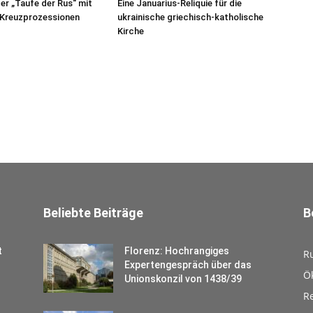
der „Taufe der Rus“ mit
Eine Januarius-Reliquie für die
 Kreuzprozessionen
ukrainische griechisch-katholische
Kirche
Beliebte Beiträge
B
t
Florenz: Hochrangiges
R
Expertengespräch über das
Ö
Unionskonzil von 1438/39
Re