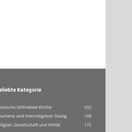
eliebte Kategorie
ussische Orthodoxe Kirche
332
kumene und Interreligiöser Dialog
199
ligion, Gesellschaft und Politik
172