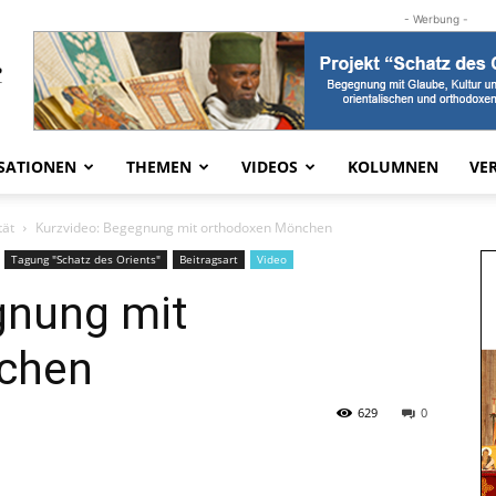
- Werbung -
SATIONEN
THEMEN
VIDEOS
KOLUMNEN
VE
tät
Kurzvideo: Begegnung mit orthodoxen Mönchen
Tagung "Schatz des Orients"
Beitragsart
Video
gnung mit
chen
629
0