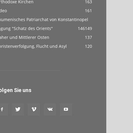
rthodoxe Kirchen
163
ideo
161
kumenisches Patriarchat von Konstantinopel
agung "Schatz des Orients"
146
149
aher und Mittlerer Osten
137
ristenverfolgung, Flucht und Asyl
120
olgen Sie uns