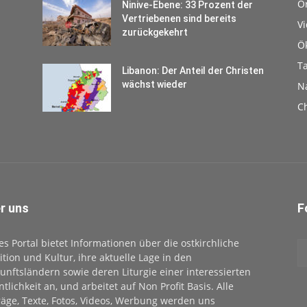
O
Ninive-Ebene: 33 Prozent der
Vertriebenen sind bereits
V
zurückgekehrt
Ö
T
Libanon: Der Anteil der Christen
wächst wieder
N
Ch
r uns
F
es Portal bietet Informationen über die ostkirchliche
ition und Kultur, ihre aktuelle Lage in den
unftsländern sowie deren Liturgie einer interessierten
ntlichkeit an, und arbeitet auf Non Profit Basis. Alle
räge, Texte, Fotos, Videos, Werbung werden uns