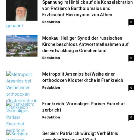
Spannung im Hinblick auf die Konzelebration
von Patriarch Bartholomaios und
Erzbischof Hieronymos von Athen
Redaktion
-
0
Moskau: Heiliger Synod der russischen
Kirche beschloss Antwortmaßnahmen auf
die Entwicklung in Griechenland
Redaktion
-
0
Metropolit Arsenios bei Weihe einer
orthodoxen Klosterkirche in Frankreich
Redaktion
-
0
Frankreich: Vormaliges Pariser Exarchat
zerbricht
Redaktion
-
0
Serbien: Patriarch würdigt Verhältnis
zwischen Kirche und Staat