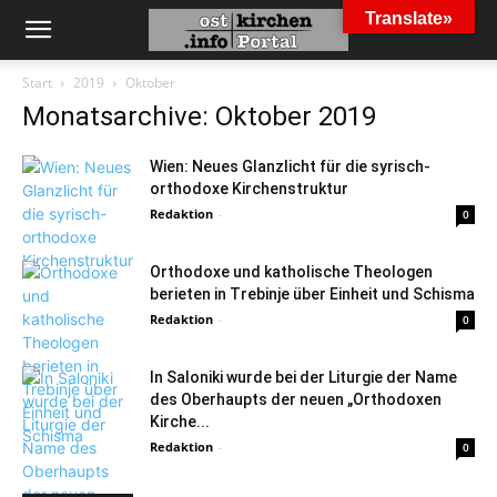
Translate»
Start
2019
Oktober
Monatsarchive: Oktober 2019
Wien: Neues Glanzlicht für die syrisch-
orthodoxe Kirchenstruktur
Redaktion
-
0
Orthodoxe und katholische Theologen
berieten in Trebinje über Einheit und Schisma
Redaktion
-
0
In Saloniki wurde bei der Liturgie der Name
des Oberhaupts der neuen „Orthodoxen
Kirche...
Redaktion
-
0