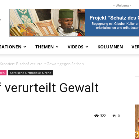
- Werbung -
SATIONEN
THEMEN
VIDEOS
KOLUMNEN
VE
Kroatien: Bischof verurteilt Gewalt gegen Serben
hen
Serbische Orthodoxe Kirche
 verurteilt Gewalt
322
0