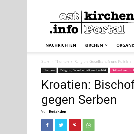
ostkirchen.info
NACHRICHTEN
KIRCHEN
ORGANI
Start
Themen
Religion, Gesellschaft und Politik
Themen
Religion, Gesellschaft und Politik
Orthodoxe Kirc
Kroatien: Bischof
gegen Serben
Von
Redaktion
-