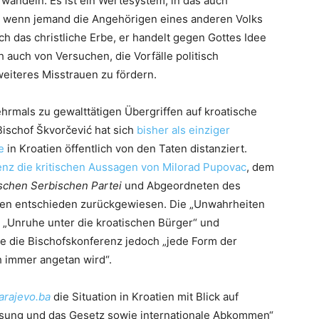
wandeln. Es ist ein Wertesystem, in das auch
nd wenn jemand die Angehörigen eines anderen Volks
uch das christliche Erbe, er handelt gegen Gottes Idee
 auch von Versuchen, die Vorfälle politisch
eiteres Misstrauen zu fördern.
ehrmals zu gewalttätigen Übergriffen auf kroatische
Bischof Škvorčević hat sich
bisher als einziger
e
in Kroatien öffentlich von den Taten distanziert.
enz die kritischen Aussagen von Milorad Pupovac
, dem
chen Serbischen Partei
und Abgeordneten des
tien entschieden zurückgewiesen. Die „Unwahrheiten
„Unruhe unter die kroatischen Bürger“ und
lte die Bischofskonferenz jedoch „jede Form der
 immer angetan wird“.
arajevo.ba
die Situation in Kroatien mit Blick auf
fassung und das Gesetz sowie internationale Abkommen“