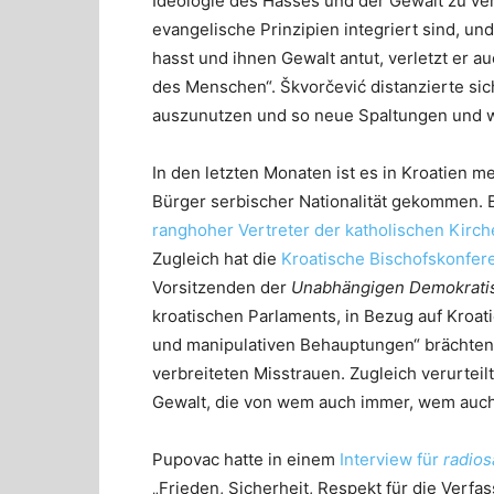
Ideologie des Hasses und der Gewalt zu ver
evangelische Prinzipien integriert sind, u
hasst und ihnen Gewalt antut, verletzt er a
des Menschen“. Škvorčević distanzierte sich
auszunutzen und so neue Spaltungen und w
In den letzten Monaten ist es in Kroatien m
Bürger serbischer Nationalität gekommen. 
ranghoher Vertreter der katholischen Kirch
Zugleich hat die
Kroatische Bischofskonfer
Vorsitzenden der
Unabhängigen Demokratis
kroatischen Parlaments, in Bezug auf Kroa
und manipulativen Behauptungen“ brächten 
verbreiteten Misstrauen. Zugleich verurtei
Gewalt, die von wem auch immer, wem auch
Pupovac hatte in einem
Interview für
radios
„Frieden, Sicherheit, Respekt für die Ver