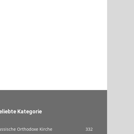
eliebte Kategorie
ussische Orthodoxe Kirche
332