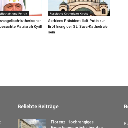
ellschaft und Politik
Russische Orthodoxe Kirche
evangelisch-lutherischer
Serbiens Präsident lädt Putin zur
besuchte Patriarch Kyrill
Eröffnung der St. Sava-Kathedrale
sein
Beliebte Beiträge
B
t
Florenz: Hochrangiges
R
Expertengespräch über das