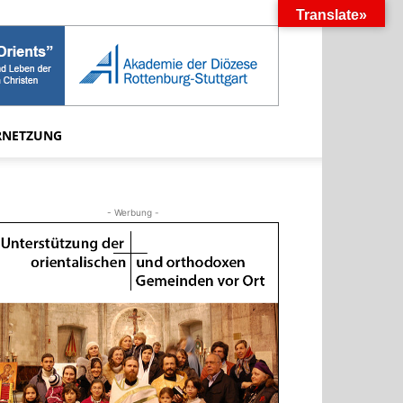
Translate»
RNETZUNG
- Werbung -