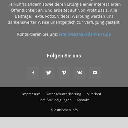
Herkunftsländern sowie deren Liturgie einer interessierten
Öffentlichkeit an, und arbeitet auf Non Profit Basis. Alle
Beiträge, Texte, Fotos, Videos, Werbung werden uns
dankenswerter Weise unentgeltlich zur Verfügung gestellt.
Kontaktieren Sie uns:
latinovic(at)akademie-rs.de
Folgen Sie uns
Impressum
Datenschutzerklärung
Mitarbeit
Ihre Ankündigungen
Kontakt
© ostkirchen.info