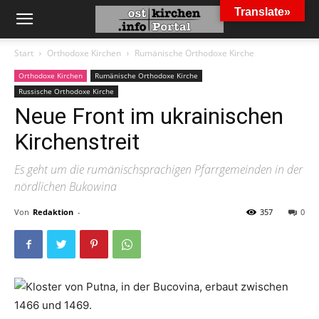
Translate»
Start
Orthodoxe Kirchen
Rumänische Orthodoxe Kirche
Orthodoxe Kirchen
Rumänische Orthodoxe Kirche
Russische Orthodoxe Kirche
Neue Front im ukrainischen
Kirchenstreit
Es geht um die rumänischsprachigen Pfarrgemeinden in der
nördlichen Bukowina
Von
Redaktion
-
357
0