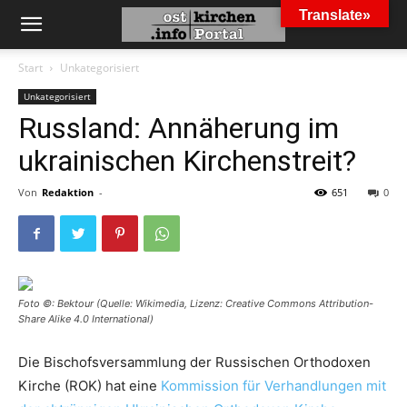
Translate»
Start
Unkategorisiert
Unkategorisiert
Russland: Annäherung im
ukrainischen Kirchenstreit?
Von
Redaktion
-
651
0
Foto ©: Bektour (Quelle: Wikimedia, Lizenz: Creative Commons Attribution-
Share Alike 4.0 International)
Die Bischofsversammlung der Russischen Orthodoxen
Kirche (ROK) hat eine
Kommission für Verhandlungen mit