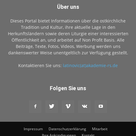
Über uns
Dieses Portal bietet Informationen über die ostkirchliche
Tradition und Kultur, ihre aktuelle Lage in den
Herkunftsländern sowie deren Liturgie einer interessierten
Öffentlichkeit an, und arbeitet auf Non Profit Basis. Alle
Beiträge, Texte, Fotos, Videos, Werbung werden uns
dankenswerter Weise unentgeltlich zur Verfügung gestellt.
Kontaktieren Sie uns:
latinovic(at)akademie-rs.de
Folgen Sie uns
Impressum
Datenschutzerklärung
Mitarbeit
Ihre Ankündigungen
Kontakt