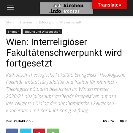
Translate»
Start
Themen
Bildung und Wissenschaft
Themen
Bildung und Wissenschaft
Wien: Interreligiöser
Fakultätenschwerpunkt wird
fortgesetzt
Katholisch-Theologische Fakultät, Evangelisch-Theologische
Fakultät, Institut für Judaistik und Institut für Islamisch-
Theologische Studien beleuchten im Wintersemester
2020/21 disziplinenübergreifende Perspektiven auf den
interreligiösen Dialog der abrahamitischen Religionen –
Kooperation mit Kardinal-König-Stiftung
Von
Redaktion
-
624
0