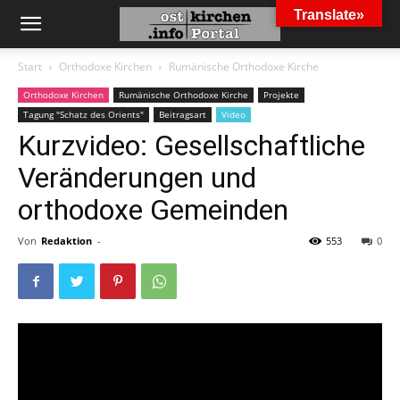
Translate»
Start
Orthodoxe Kirchen
Rumänische Orthodoxe Kirche
Orthodoxe Kirchen
Rumänische Orthodoxe Kirche
Projekte
Tagung "Schatz des Orients"
Beitragsart
Video
Kurzvideo: Gesellschaftliche
Veränderungen und
orthodoxe Gemeinden
Von
Redaktion
-
553
0