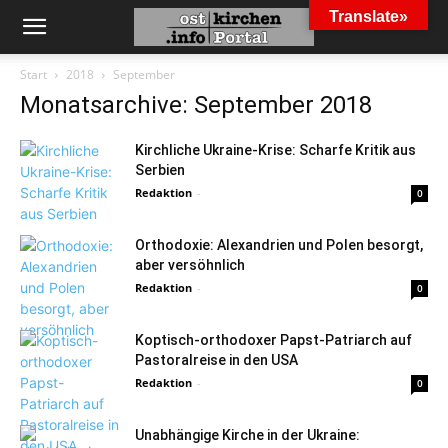
Translate»
Start
2018
September
Monatsarchive: September 2018
Kirchliche Ukraine-Krise: Scharfe Kritik aus
Serbien
Redaktion
-
0
Orthodoxie: Alexandrien und Polen besorgt,
aber versöhnlich
Redaktion
-
0
Koptisch-orthodoxer Papst-Patriarch auf
Pastoralreise in den USA
Redaktion
-
0
Unabhängige Kirche in der Ukraine: