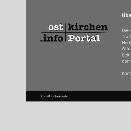
Übe
Dies
Trad
Herk
Öffe
Beit
dank
Kont
© ostkirchen.info