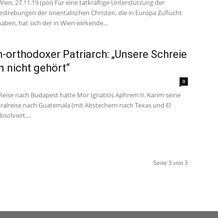
en, 27.11.19 (poi) Für eine tatkräftige Unterstützung der
strebungen der orientalischen Christen, die in Europa Zuflucht
ben, hat sich der in Wien wirkende...
h-orthodoxer Patriarch: „Unsere Schreie
 nicht gehört“
0
 Reise nach Budapest hatte Mor Ignatios Aphrem II. Karim seine
oralreise nach Guatemala (mit Abstechern nach Texas und El
solviert....
Seite 3 von 3