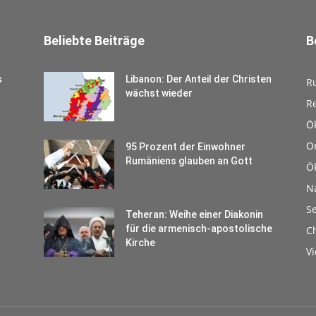
Beliebte Beiträge
B
s
Libanon: Der Anteil der Christen
R
wächst wieder
Re
Ö
O
95 Prozent der Einwohner
Rumäniens glauben an Gott
Ö
N
S
Teheran: Weihe einer Diakonin
für die armenisch-apostolische
Ch
Kirche
V