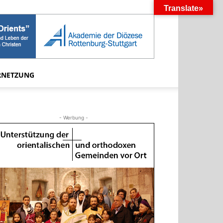
Translate»
RNETZUNG
- Werbung -