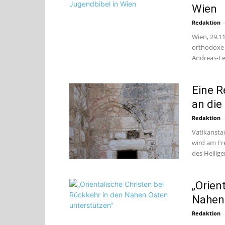
Wien
Redaktion
-
Wien, 29.11
orthodoxe 
Andreas-Fes
Eine R
an die
Redaktion
-
Vatikanstad
wird am Fr
des Heilige
„Orien
Nahen 
Redaktion
-