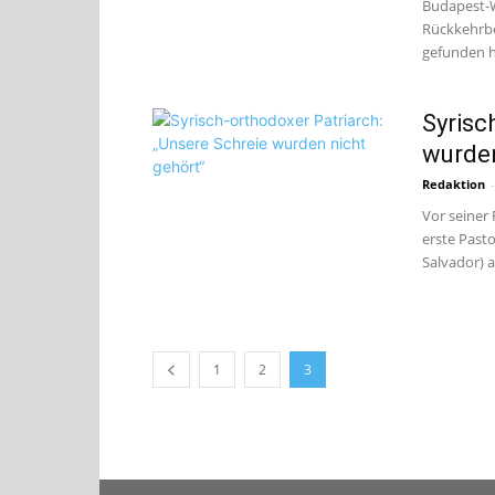
Budapest-Wi
Rückkehrbe
gefunden ha
Syrisc
wurden
Redaktion
-
Vor seiner
erste Past
Salvador) ab
1
2
3