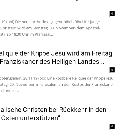
0
.19 (poi) Die neue orthodoxe Jugendbibel „Bibel für junge
Christen“ wird am Samstag, 30. November (dem Apostel-
t), ab 18:30 Uhr im Pfarrsaal...
eliquie der Krippe Jesu wird am Freitag
 Franziskaner des Heiligen Landes...
0
t-Jerusalem, 28.11.19 (poi) Eine kostbare Reliquie der Krippe Jesu
eitag, 29. November, in Jerusalem an den Kustos der Franziskaner
n Landes,...
talische Christen bei Rückkehr in den
Osten unterstützen“
0