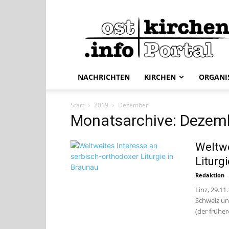
ostkirchen.info
NACHRICHTEN
KIRCHEN
ORGANI
Start
2019
Dezember
Monatsarchive: Dezem
Weltwe
Liturg
Redaktion
-
Linz, 29.11
Schweiz und
(der früher