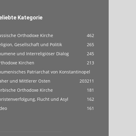
eliebte Kategorie
ussische Orthodoxe Kirche
462
ligion, Gesellschaft und Politik
265
kumene und Interreligiöser Dialog
245
rthodoxe Kirchen
213
kumenisches Patriarchat von Konstantinopel
aher und Mittlerer Osten
203
211
erbische Orthodoxe Kirche
181
ristenverfolgung, Flucht und Asyl
162
ideo
161