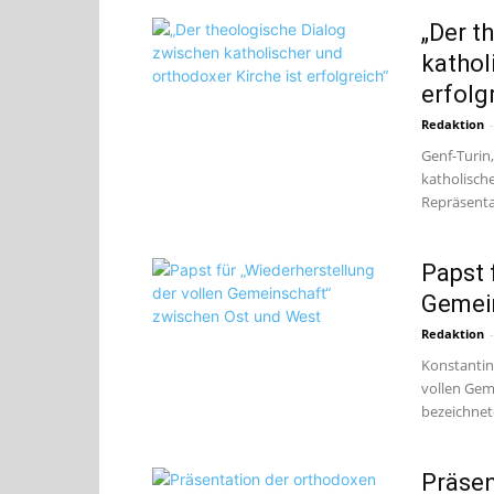
„Der t
kathol
erfolg
Redaktion
-
Genf-Turin,
katholische
Repräsenta
Papst 
Gemein
Redaktion
-
Konstantino
vollen Gem
bezeichnete
Präsen