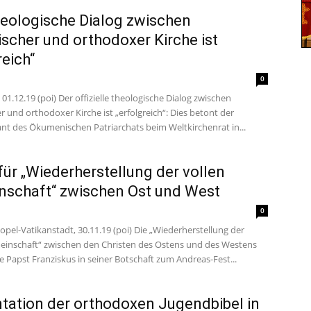
heologische Dialog zwischen
ischer und orthodoxer Kirche ist
reich“
0
 01.12.19 (poi) Der offizielle theologische Dialog zwischen
r und orthodoxer Kirche ist „erfolgreich“: Dies betont der
nt des Ökumenischen Patriarchats beim Weltkirchenrat in...
für „Wiederherstellung der vollen
schaft“ zwischen Ost und West
0
pel-Vatikanstadt, 30.11.19 (poi) Die „Wiederherstellung der
einschaft“ zwischen den Christen des Ostens und des Westens
 Papst Franziskus in seiner Botschaft zum Andreas-Fest...
tation der orthodoxen Jugendbibel in