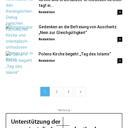
tagt in...
Redaktion
-
0
Gedenken an die Befreiung von Auschwitz:
„Nein zur Gleichgültigkeit“
Redaktion
-
0
Polens Kirche begeht „Tag des Islams“
Redaktion
-
0
1
2
3
- Werbung -