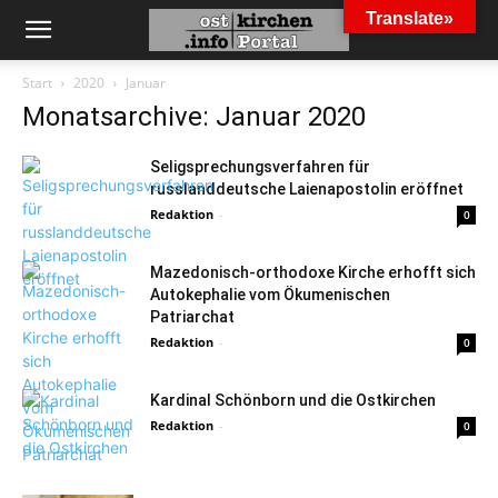
Translate»
Start
2020
Januar
Monatsarchive: Januar 2020
Seligsprechungsverfahren für
russlanddeutsche Laienapostolin eröffnet
Redaktion
-
0
Mazedonisch-orthodoxe Kirche erhofft sich
Autokephalie vom Ökumenischen
Patriarchat
Redaktion
-
0
Kardinal Schönborn und die Ostkirchen
Redaktion
-
0