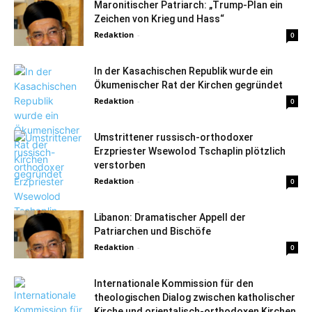
Maronitischer Patriarch: „Trump-Plan ein
Zeichen von Krieg und Hass“
Redaktion
-
0
In der Kasachischen Republik wurde ein
Ökumenischer Rat der Kirchen gegründet
Redaktion
-
0
Umstrittener russisch-orthodoxer
Erzpriester Wsewolod Tschaplin plötzlich
verstorben
Redaktion
-
0
Libanon: Dramatischer Appell der
Patriarchen und Bischöfe
Redaktion
-
0
Internationale Kommission für den
theologischen Dialog zwischen katholischer
Kirche und orientalisch-orthodoxen Kirchen