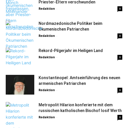
Priester-Eltern verschwunden
Redaktion
-
0
Nordmazedonische Politiker beim
Ökumenischen Patriarchen
Redaktion
-
0
Rekord-Pilgerjahr im Heiligen Land
Redaktion
-
0
Konstantinopel: Amtseinführung des neuen
armenischen Patriarchen
Redaktion
-
0
Metropolit Hilarion konferierte mit dem
russischen katholischen Bischof Iosif Werth
Redaktion
-
0