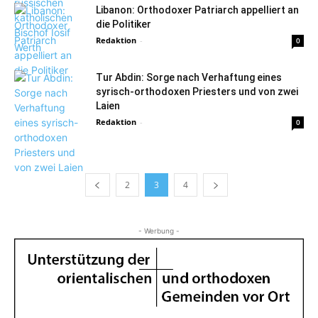
Libanon: Orthodoxer Patriarch appelliert an
die Politiker
Redaktion
-
0
Tur Abdin: Sorge nach Verhaftung eines
syrisch-orthodoxen Priesters und von zwei
Laien
Redaktion
-
0
2
3
4
- Werbung -