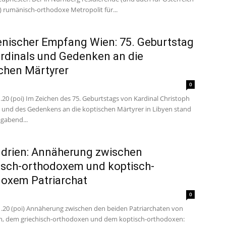
) rumänisch-orthodoxe Metropolit für...
ischer Empfang Wien: 75. Geburtstag
rdinals und Gedenken an die
chen Märtyrer
0
.20 (poi) Im Zeichen des 75. Geburtstags von Kardinal Christoph
und des Gedenkens an die koptischen Märtyrer in Libyen stand
gabend...
drien: Annäherung zwischen
isch-orthodoxem und koptisch-
oxem Patriarchat
0
01.20 (poi) Annäherung zwischen den beiden Patriarchaten von
n, dem griechisch-orthodoxen und dem koptisch-orthodoxen: