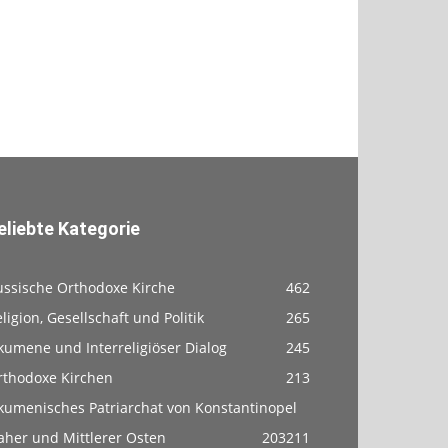
eliebte Kategorie
ussische Orthodoxe Kirche
462
ligion, Gesellschaft und Politik
265
kumene und Interreligiöser Dialog
245
rthodoxe Kirchen
213
kumenisches Patriarchat von Konstantinopel
aher und Mittlerer Osten
203
211