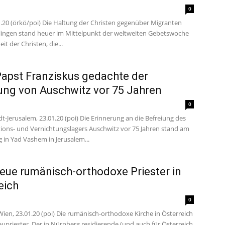
0
1.20 (örkö/poi) Die Haltung der Christen gegenüber Migranten
lingen stand heuer im Mittelpunkt der weltweiten Gebetswoche
eit der Christen, die...
apst Franziskus gedachte der
ung von Auschwitz vor 75 Jahren
0
t-Jerusalem, 23.01.20 (poi) Die Erinnerung an die Befreiung des
ions- und Vernichtungslagers Auschwitz vor 75 Jahren stand am
 in Yad Vashem in Jerusalem...
eue rumänisch-orthodoxe Priester in
eich
0
Wien, 23.01.20 (poi) Die rumänisch-orthodoxe Kirche in Österreich
upriester. Der in Nürnberg residierende (und auch für Österreich