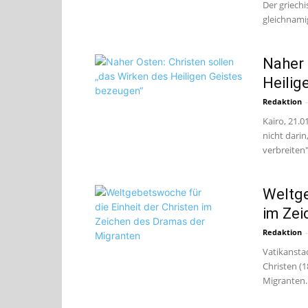
Der griech
gleichnami
Naher 
Heilig
Redaktion
-
Kairo, 21.
nicht darin,
verbreiten"
Weltge
im Zei
Redaktion
-
Vatikanstad
Christen (1
Migranten. 