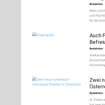
Redaktion
-
Wien, 24.0
und Flücht
für die Einh
Auch P
Befrei
Redaktion
-
Vatikanstad
Konzentrat
Donnerstag
Zwei n
Österr
Redaktion
-
St. Pölten-
hat zwei Ne