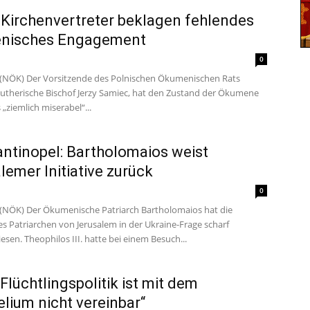
 Kirchenvertreter beklagen fehlendes
nisches Engagement
0
 (NÖK) Der Vorsitzende des Polnischen Ökumenischen Rats
 lutherische Bischof Jerzy Samiec, hat den Zustand der Ökumene
 „ziemlich miserabel“...
ntinopel: Bartholomaios weist
lemer Initiative zurück
0
 (NÖK) Der Ökumenische Patriarch Bartholomaios hat die
des Patriarchen von Jerusalem in der Ukraine-Frage scharf
sen. Theophilos III. hatte bei einem Besuch...
 Flüchtlingspolitik ist mit dem
lium nicht vereinbar“