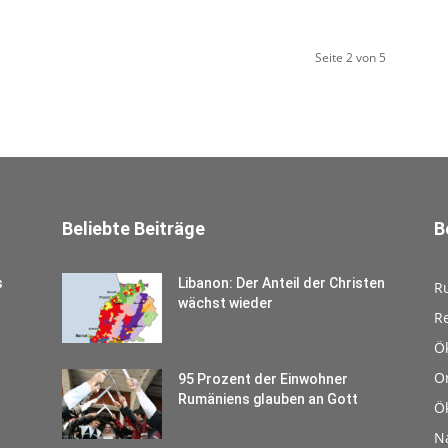
Seite 2 von 5
Beliebte Beiträge
B
s
Libanon: Der Anteil der Christen
R
wächst wieder
Re
Ö
O
95 Prozent der Einwohner
Rumäniens glauben an Gott
Ö
N