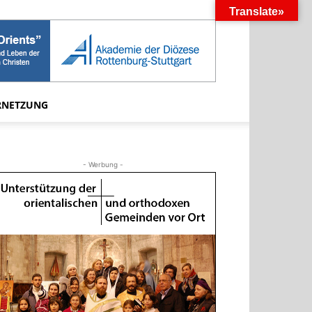
Translate»
RNETZUNG
- Werbung -