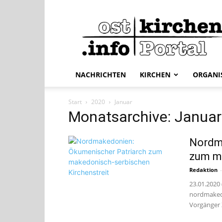
ostkirchen.info
NACHRICHTEN
KIRCHEN
ORGANI
Start
2020
Januar
Monatsarchive: Janua
Nordm
zum ma
Redaktion
-
23.01.2020
nordmakedo
Vorgänger 