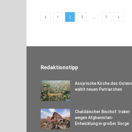
...
1
2
3
5
Redaktionstipp
Assyrische Kirche des Osten
wählt neuen Patriarchen
Chaldäischer Bischof: Iraker
wegen Afghanistan-
Entwicklung in großer Sorge