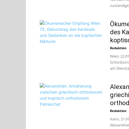
zuständige
Ökumen
des Ka
koptis
Redaktion
-
Wien, 22.01
Schönborn 
am Diensta
Alexan
griech
orthod
Redaktion
-
Kairo, 21.
Alexandrie