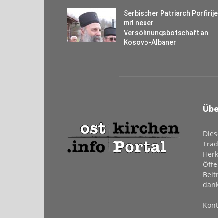
Serbischer Patriarch Porfirije
mit neuer
Versöhnungsbotschaft an
Kosovo-Albaner
Übe
Dies
Trad
Herk
Öffe
Beit
dank
Kont