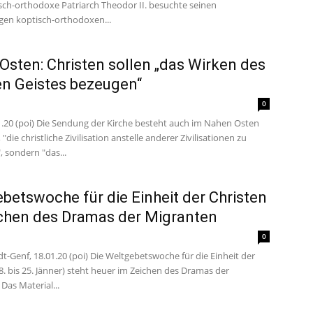
isch-orthodoxe Patriarch Theodor II. besuchte seinen
gen koptisch-orthodoxen...
Osten: Christen sollen „das Wirken des
en Geistes bezeugen“
0
01.20 (poi) Die Sendung der Kirche besteht auch im Nahen Osten
 "die christliche Zivilisation anstelle anderer Zivilisationen zu
, sondern "das...
betswoche für die Einheit der Christen
chen des Dramas der Migranten
0
t-Genf, 18.01.20 (poi) Die Weltgebetswoche für die Einheit der
8. bis 25. Jänner) steht heuer im Zeichen des Dramas der
Das Material...