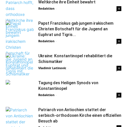
Weltkirche ihre Einheit bewahrt
Redaktion
-
0
Papst Franziskus gab jungem irakischem
Christen Botschaft für die Jugend an
Euphrat und Tigris...
Redaktion
-
0
Ukraine: Konstantinopel rehabilitiert die
Schismatiker
Vladimir Latinovic
-
0
Tagung des Heiligen Synods von
Konstantinopel
Redaktion
-
0
Patriarch von Antiochien stattet der
serbisch-orthodoxen Kirche einen offiziellen
Besuch ab