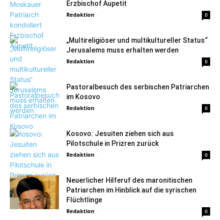
Erzbischof Aupetit
Redaktion
-
0
„Multireligiöser und multikultureller Status“
Jerusalems muss erhalten werden
Redaktion
-
0
Pastoralbesuch des serbischen Patriarchen
im Kosovo
Redaktion
-
0
Kosovo: Jesuiten ziehen sich aus
Pilotschule in Prizren zurück
Redaktion
-
0
Neuerlicher Hilferuf des maronitischen
Patriarchen im Hinblick auf die syrischen
Flüchtlinge
Redaktion
-
0