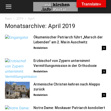
Translate»
Start
2019
April
Monatsarchive: April 2019
Ökumenischer Patriarch führt „Marsch der
Lebenden“ am 2. Mai in Auschwitz
Redaktion
-
0
Erzbischof von Zypern unternimmt
Vermittlungsmission in der Orthodoxie
Redaktion
-
0
Armenische Christen kehren nach Aleppo
zurück
Redaktion
-
0
Notre Dame: Moskauer Patriarch kondoliert