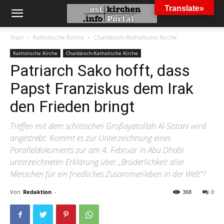
Translate»
Start
Katholische Kirche
Chaldäisch-Katholische Kirche
Katholische Kirche
Chaldäisch-Katholische Kirche
Patriarch Sako hofft, dass
Papst Franziskus dem Irak
den Frieden bringt
Treffen mit dem schiitischen Großayatollah Al-Sistani wird
angestrebt: Kommt es zur Unterzeichnung eines
Paralleldokuments zur am 4. Februar in Abu Dhabi
unterzeichneten Erklärung über „Brüderlichkeit aller
Menschen für ein friedliches Zusammenleben in der Welt“?
Von
Redaktion
-
368
0