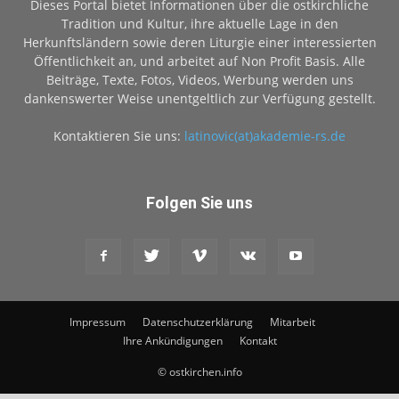
Dieses Portal bietet Informationen über die ostkirchliche
Tradition und Kultur, ihre aktuelle Lage in den
Herkunftsländern sowie deren Liturgie einer interessierten
Öffentlichkeit an, und arbeitet auf Non Profit Basis. Alle
Beiträge, Texte, Fotos, Videos, Werbung werden uns
dankenswerter Weise unentgeltlich zur Verfügung gestellt.
Kontaktieren Sie uns:
latinovic(at)akademie-rs.de
Folgen Sie uns
Impressum
Datenschutzerklärung
Mitarbeit
Ihre Ankündigungen
Kontakt
© ostkirchen.info