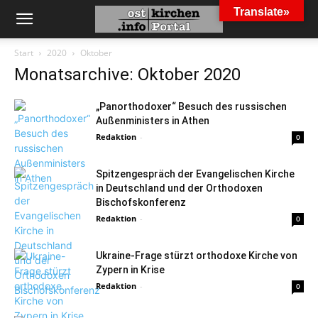
Translate»
Start
2020
Oktober
Monatsarchive: Oktober 2020
„Panorthodoxer“ Besuch des russischen
Außenministers in Athen
Redaktion
-
0
Spitzengespräch der Evangelischen Kirche
in Deutschland und der Orthodoxen
Bischofskonferenz
Redaktion
-
0
Ukraine-Frage stürzt orthodoxe Kirche von
Zypern in Krise
Redaktion
-
0