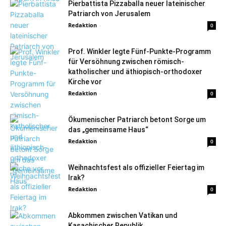
Pierbattista Pizzaballa neuer lateinischer
Patriarch von Jerusalem
Redaktion
-
0
Prof. Winkler legte Fünf-Punkte-Programm
für Versöhnung zwischen römisch-
katholischer und äthiopisch-orthodoxer
Kirche vor
Redaktion
-
0
Ökumenischer Patriarch betont Sorge um
das „gemeinsame Haus“
Redaktion
-
0
Weihnachtsfest als offizieller Feiertag im
Irak?
Redaktion
-
0
Abkommen zwischen Vatikan und
Kasachischer Republik