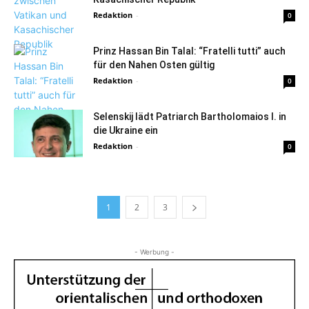
Redaktion
-
0
Prinz Hassan Bin Talal: “Fratelli tutti” auch
für den Nahen Osten gültig
Redaktion
-
0
Selenskij lädt Patriarch Bartholomaios I. in
die Ukraine ein
Redaktion
-
0
1
2
3
- Werbung -