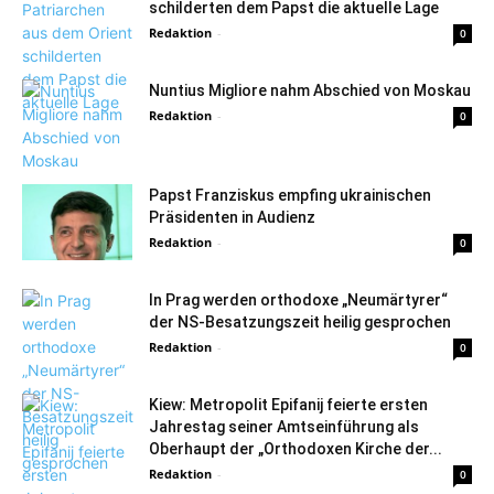
schilderten dem Papst die aktuelle Lage
Redaktion
-
0
Nuntius Migliore nahm Abschied von Moskau
Redaktion
-
0
Papst Franziskus empfing ukrainischen
Präsidenten in Audienz
Redaktion
-
0
In Prag werden orthodoxe „Neumärtyrer“
der NS-Besatzungszeit heilig gesprochen
Redaktion
-
0
Kiew: Metropolit Epifanij feierte ersten
Jahrestag seiner Amtseinführung als
Oberhaupt der „Orthodoxen Kirche der...
Redaktion
-
0