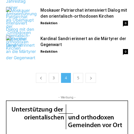
Moskauer Patriarchat intensiviert Dialog mit
den orientalisch-orthodoxen Kirchen
Redaktion
-
0
Kardinal Sandri erinnert an die Märtyrer der
Gegenwart
Redaktion
-
0
3
4
5
- Werbung -