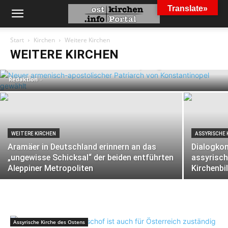
Translate»
ARMENISCH-APOSTOLISCHE KIRCHE
Start
Kirchen
Weitere Kirchen
Neuer armenisch-apostolischer
WEITERE KIRCHEN
Patriarch von Konstantinopel gewählt
Redaktion
-
WEITERE KIRCHEN
ASSYRISCHE 
Aramäer in Deutschland erinnern an das
Dialogko
„ungewisse Schicksal“ der beiden entführten
assyrisch
Aleppiner Metropoliten
Kirchenbi
Assyrische Kirche des Ostens