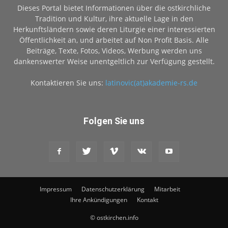
Dieses Portal bietet Informationen über die ostkirchliche
Tradition und Kultur, ihre aktuelle Lage in den
Herkunftsländern sowie deren Liturgie einer interessierten
Öffentlichkeit an, und arbeitet auf Non Profit Basis. Alle
Beiträge, Texte, Fotos, Videos, Werbung werden uns
dankenswerter Weise unentgeltlich zur Verfügung gestellt.
Kontaktieren Sie uns:
latinovic(at)akademie-rs.de
Folgen Sie uns
Impressum
Datenschutzerklärung
Mitarbeit
Ihre Ankündigungen
Kontakt
© ostkirchen.info