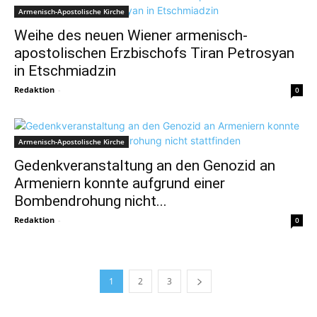
Armenisch-Apostolische Kirche
Weihe des neuen Wiener armenisch-
apostolischen Erzbischofs Tiran Petrosyan
in Etschmiadzin
Redaktion
-
0
Armenisch-Apostolische Kirche
Gedenkveranstaltung an den Genozid an
Armeniern konnte aufgrund einer
Bombendrohung nicht...
Redaktion
-
0
1
2
3