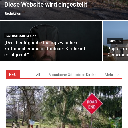
Diese Website wird eingestellt
Redaktion
-
KATHOLISCHE KIRCHE
KIRCHEN
„Der theologische Dialog zwischen
katholischer und orthodoxer Kirche ist
Papst für
erfolgreich“
Gemeinsc
NEU
All
Albanische Orthodoxe Kirche
Mehr