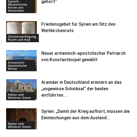
Syrisch-
gehört“
Maronitische
Kirche von
Antiochien
Friedensgebet für Syrien am Sitz des
Weltkirchenrats
Christenverfolgung,
Flucht und Asyl
Neuer armenisch-apostolischer Patriarch
von Konstantinopel gewählt
Armenisch-
Apostolische
Kirche
Aramäer in Deutschland erinnern an das
„ungewisse Schicksal“ der beiden
Naher und
entführten...
Mittlerer Osten
Syrien: „Damit der Krieg aufhört, müssen die
Einmischungen aus dem Ausland...
Naher und
Mittlerer Osten