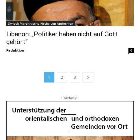
Syrisch-Maronitische Kirche von Antiochien
Libanon: „Politiker haben nicht auf Gott
gehört“
Redaktion
-
0
1
2
3
- Werbung -